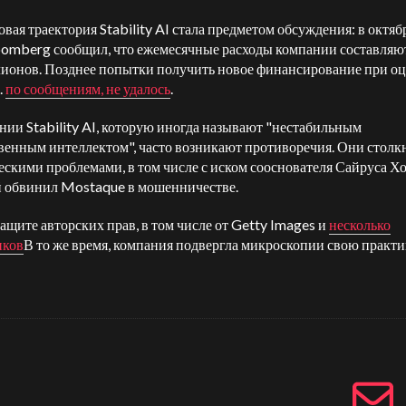
вая траектория Stability AI стала предметом обсуждения: в октяб
oomberg сообщил, что ежемесячные расходы компании составляю
лионов.
Позднее попытки получить новое финансирование при оц
.
по сообщениям, не удалось
.
нии Stability AI, которую иногда называют "нестабильным
венным интеллектом", часто возникают противоречия. Они столк
скими проблемами, в том числе с иском сооснователя Сайруса Хо
 обвинил Mostaque в мошенничестве.
защите авторских прав, в том числе от Getty Images и
несколько
иков
В то же время, компания подвергла микроскопии свою практи