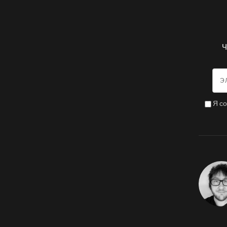
Ч
Я с