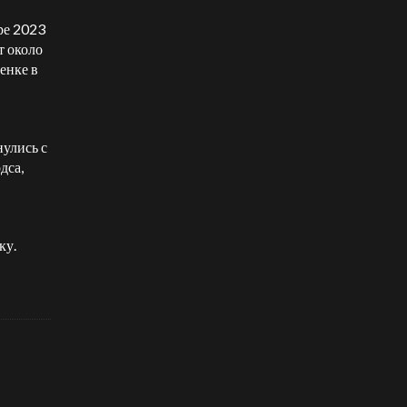
ре 2023
т около
енке в
нулись с
дса,
ку.