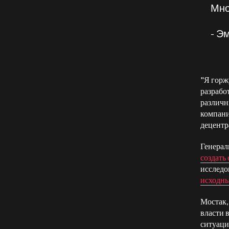
Мно
- Э
"Я горж
разрабо
различн
компани
децентр
Генерал
создать
исследо
исходн
Мостак,
власти 
ситуаци