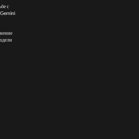
бе с
 Gemini
мнение
модели