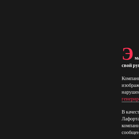
Э
м
свой ру
Компани
изображ
нарушен
генерир
В качес
Лафорта
компани
сообще