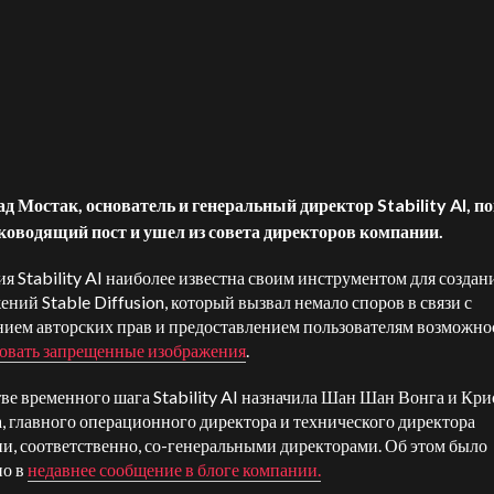
ад Мостак, основатель и генеральный директор Stability AI, п
ководящий пост и ушел из совета директоров компании.
я Stability AI наиболее известна своим инструментом для создан
ений Stable Diffusion, который вызвал немало споров в связи с
ием авторских прав и предоставлением пользователям возможно
овать запрещенные изображения
.
тве временного шага Stability AI назначила Шан Шан Вонга и Кр
, главного операционного директора и технического директора
и, соответственно, со-генеральными директорами. Об этом было
но в
недавнее сообщение в блоге компании.