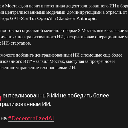
ам Мостака, он верит в потенциал децентрализованного ИИ в борь
и централизованными моделями, доминирующими в отрасли, от
le до GPT-3.5/4 от OpenAI и Claude от Anthropic.
 постов на социальной медиаплатформе X Мостак высказал свое 
ничениях централизованного ИИ, раскритиковав операционные 
 ИИ-стартапов.
сможете победить централизованный ИИ с помощью еще более
изованного ИИ", - заявил Мостак, выступая за прозрачное и
еленное управление технологиями ИИ.
Ц
ентрализованный ИИ не победить более
трализованным ИИ.
 на
#DecentralizedAI