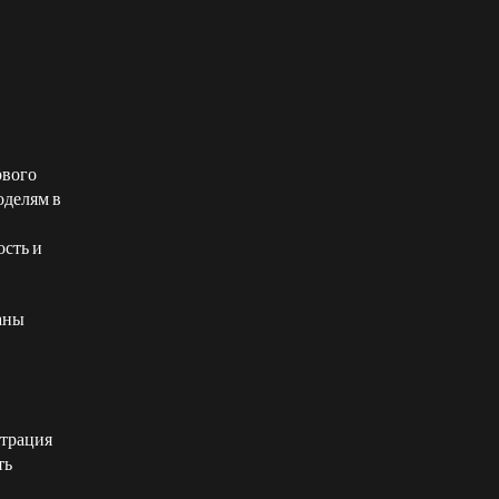
рвого
оделям в
ость и
аны
нтрация
ть