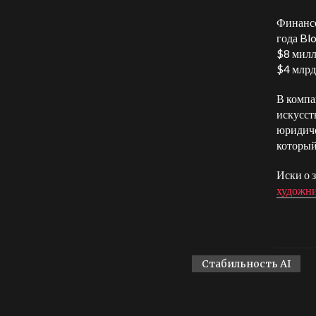
Финансо
года Bl
$8 мил
$4 млрд
В компа
искусст
юридиче
который
Иски о 
художн
Стабильность AI