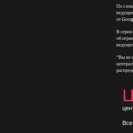
По слов
ведущим
от Goog
В серии
об огра
ведущих
"Вы не 
централ
распред
цен
Все