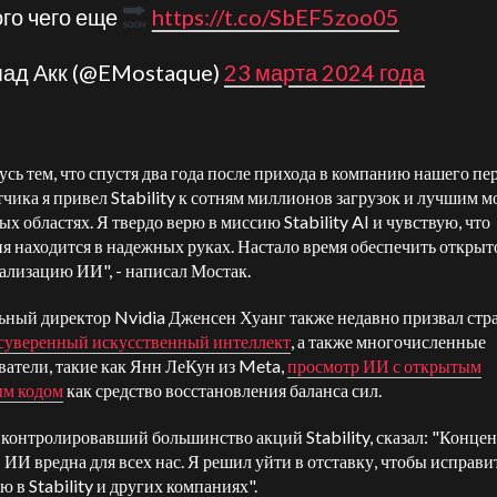
го чего еще
https://t.co/SbEF5zoo05
мад Акк (@EMostaque)
23 марта 2024 года
усь тем, что спустя два года после прихода в компанию нашего пе
тчика я привел Stability к сотням миллионов загрузок и лучшим м
ых областях. Я твердо верю в миссию Stability AI и чувствую, что
я находится в надежных руках. Настало время обеспечить открыт
ализацию ИИ", - написал Мостак.
ьный директор Nvidia Дженсен Хуанг также недавно призвал стр
 суверенный искусственный интеллект
, а также многочисленные
ватели, такие как Янн ЛеКун из Meta,
просмотр ИИ с открытым
ым кодом
как средство восстановления баланса сил.
 контролировавший большинство акций Stability, сказал: "Конце
в ИИ вредна для всех нас. Я решил уйти в отставку, чтобы исправи
ю в Stability и других компаниях".