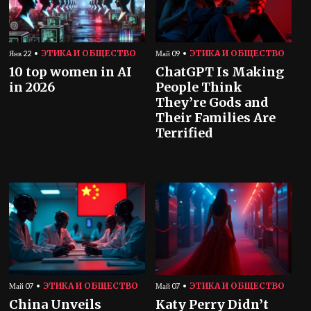
ЭТИКА И ОБЩЕСТВО
ЭТИКА И ОБЩЕСТВО
Янв 22
Май 09
10 top women in AI
ChatGPT Is Making
in 2026
People Think
They’re Gods and
Their Families Are
Terrified
ЭТИКА И ОБЩЕСТВО
ЭТИКА И ОБЩЕСТВО
Май 07
Май 07
China Unveils
Katy Perry Didn’t