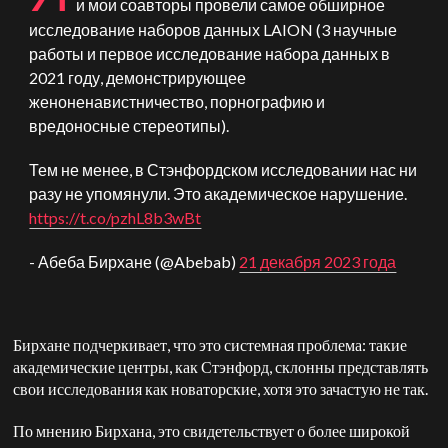
и мои соавторы провели самое обширное
исследование наборов данных LAION (3 научные
работы и первое исследование набора данных в
2021 году, демонстрирующее
женоненавистничество, порнографию и
вредоносные стереотипы).
Тем не менее, в Стэнфордском исследовании нас ни
разу не упомянули. Это академическое нарушение.
https://t.co/pzhL8b3wBt
- Абеба Бирхане (@Abebab)
21 декабря 2023 года
Бирхане подчеркивает, что это системная проблема: такие
академические центры, как Стэнфорд, склонны представлять
свои исследования как новаторские, хотя это зачастую не так.
По мнению Бирхана, это свидетельствует о более широкой