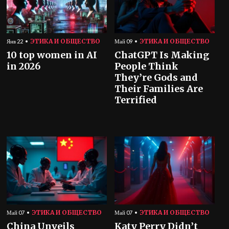
ЭТИКА И ОБЩЕСТВО
ЭТИКА И ОБЩЕСТВО
Янв 22
Май 09
10 top women in AI
ChatGPT Is Making
in 2026
People Think
They’re Gods and
Their Families Are
Terrified
ЭТИКА И ОБЩЕСТВО
ЭТИКА И ОБЩЕСТВО
Май 07
Май 07
China Unveils
Katy Perry Didn’t