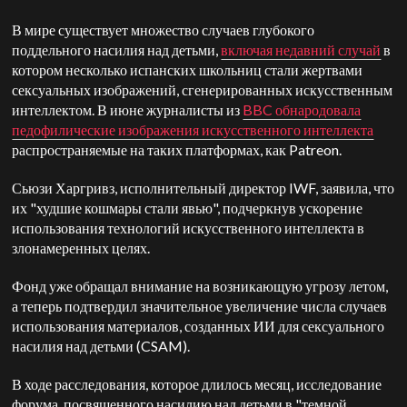
В мире существует множество случаев глубокого
поддельного насилия над детьми,
включая недавний случай
в
котором несколько испанских школьниц стали жертвами
сексуальных изображений, сгенерированных искусственным
интеллектом. В июне журналисты из
BBC обнародовала
педофилические изображения искусственного интеллекта
распространяемые на таких платформах, как Patreon.
Сьюзи Харгривз, исполнительный директор IWF, заявила, что
их "худшие кошмары стали явью", подчеркнув ускорение
использования технологий искусственного интеллекта в
злонамеренных целях.
Фонд уже обращал внимание на возникающую угрозу летом,
а теперь подтвердил значительное увеличение числа случаев
использования материалов, созданных ИИ для сексуального
насилия над детьми (CSAM).
В ходе расследования, которое длилось месяц, исследование
форума, посвященного насилию над детьми в "темной