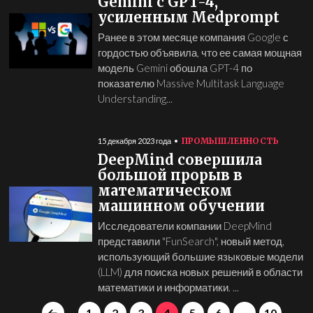
Gemini с GPT-4,
усиленным Medprompt
Ранее в этом месяце компания Google с
гордостью объявила, что ее самая мощная
модель Gemini обошла GPT-4 по
показателю Massive Multitask Language
Understanding...
ПРОМЫШЛЕННОСТЬ
15 декабря 2023 года
DeepMind совершила
большой прорыв в
математическом
машинном обучении
Исследователи компании DeepMind
представили "FunSearch", новый метод,
использующий большие языковые модели
(LLM) для поиска новых решений в области
математики и информатики. ...
1
2
3
4
5
6
...
10