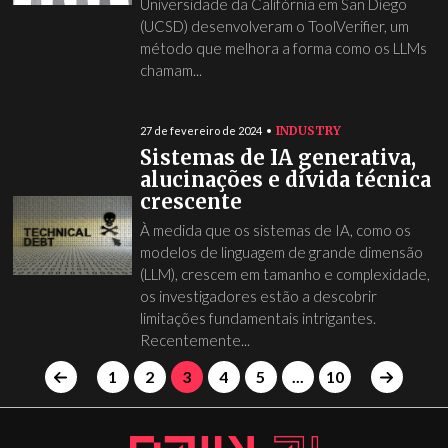
Universidade da Califórnia em San Diego
(UCSD) desenvolveram o ToolVerifier, um
método que melhora a forma como os LLMs
chamam...
INDUSTRY
27 de fevereiro de 2024
Sistemas de IA generativa,
alucinações e dívida técnica
crescente
À medida que os sistemas de IA, como os
modelos de linguagem de grande dimensão
(LLM), crescem em tamanho e complexidade,
os investigadores estão a descobrir
limitações fundamentais intrigantes.
Recentemente...
1
2
3
4
5
...
10