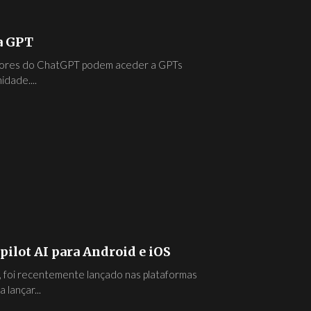
ja GPT
zadores do ChatGPT podem aceder a GPTs
dade....
pilot AI para Android e iOS
, foi recentemente lançado nas plataformas
lançar...