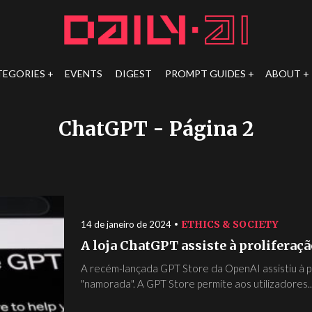
TEGORIES
EVENTS
DIGEST
PROMPT GUIDES
ABOUT
ChatGPT
- Página 2
ETHICS & SOCIETY
14 de janeiro de 2024
A loja ChatGPT assiste à proliferaç
A recém-lançada GPT Store da OpenAI assistiu à pro
"namorada". A GPT Store permite aos utilizadores..