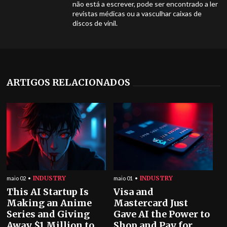
não está a escrever, pode ser encontrado a ler
revistas médicas ou a vasculhar caixas de
discos de vinil.
ARTIGOS RELACIONADOS
INDUSTRY
INDUSTRY
maio 02
maio 01
This AI Startup Is
Visa and
Making an Anime
Mastercard Just
Series and Giving
Gave AI the Power to
Away $1 Million to
Shop and Pay for