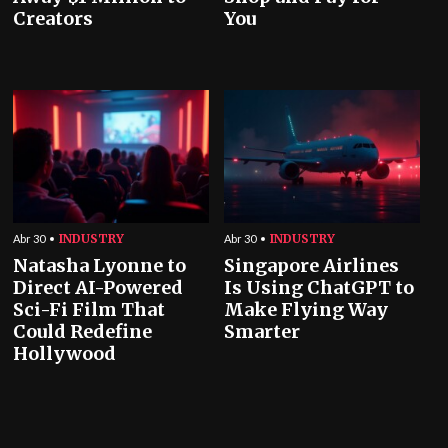
Creators
You
INDUSTRY
INDUSTRY
Abr 30
Abr 30
Natasha Lyonne to
Singapore Airlines
Direct AI-Powered
Is Using ChatGPT to
Sci-Fi Film That
Make Flying Way
Could Redefine
Smarter
Hollywood