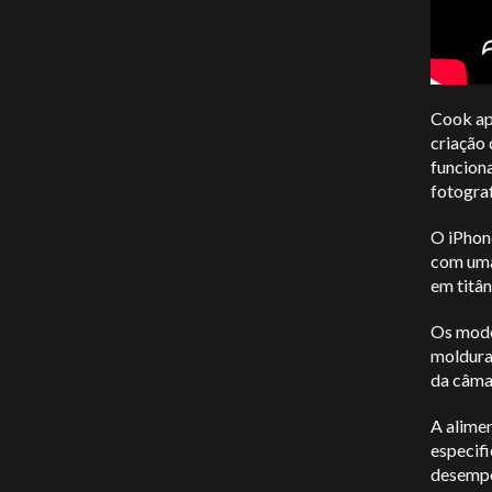
Cook ap
criação 
funciona
fotograf
O iPhon
com uma
em titân
Os mode
moldura
da câmar
A alime
especif
desempen