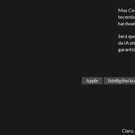
Mas Coo
tecendo
hardware
Será que
da IA e
garanti
Apple
Inteligência
Claro,