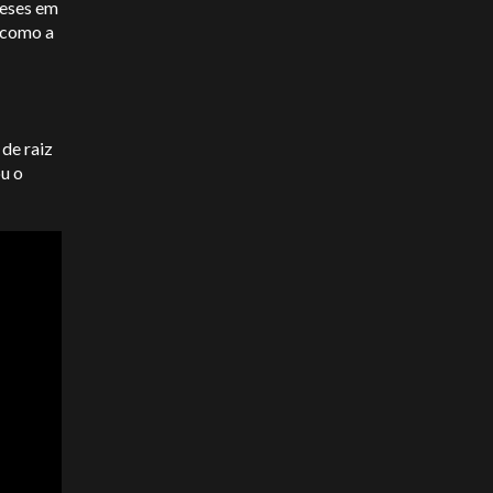
meses em
 como a
de raiz
ou o