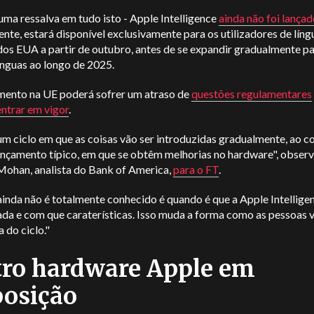
ma ressalva em tudo isto - Apple Intelligence
ainda não foi lança
ente, estará disponível exclusivamente para os utilizadores de líng
dos EUA a partir de outubro, antes de se expandir gradualmente p
ínguas ao longo de 2025.
mento na UE poderá sofrer um atraso de
questões regulamentares
entrar em vigor
.
um ciclo em que as coisas vão ser introduzidas gradualmente, ao c
ançamento típico, em que se obtêm melhorias no hardware", obser
ohan, analista do Bank of America,
para o FT
.
inda não é totalmente conhecido é quando é que a Apple Intelligen
ada e com que caraterísticas. Isso muda a forma como as pessoas 
 do ciclo."
ro hardware Apple em
osição