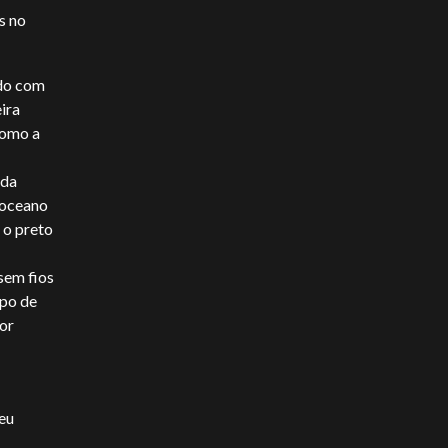
s no
ado com
ira
como a
nda
 oceano
 o preto
sem fios
opo de
or
eu