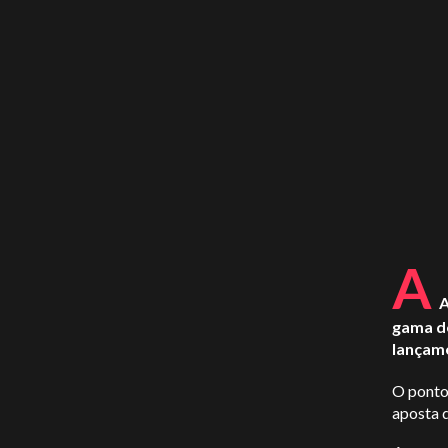
A
A
gama de
lançam
O ponto 
aposta 