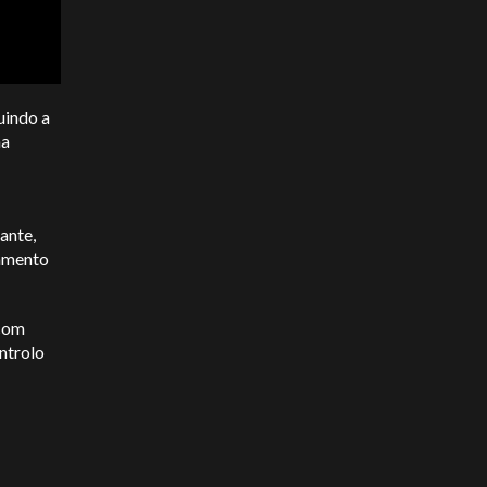
uindo a
ma
ante,
bamento
 com
ntrolo