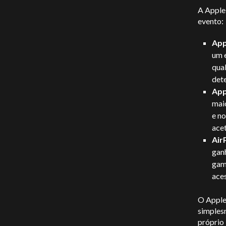
A Apple
evento:
App
um e
qual
det
App
maio
e no
ace
Air
ganh
gam
aces
O Apple 
simplesm
próprio