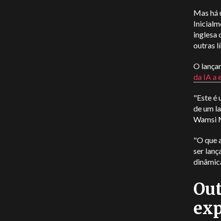
Mas há u
Inicialm
inglesa 
outras l
O lança
da IA a 
"Este é 
de um l
Wamsi M
"O que a
ser lanç
dinâmica
Out
exp