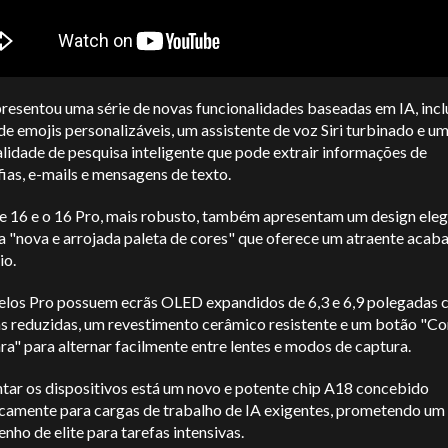
resentou uma série de novas funcionalidades baseadas em IA, incl
de emojis personalizáveis, um assistente de voz Siri turbinado e u
lidade de pesquisa inteligente que pode extrair informações de
ias, e-mails e mensagens de texto.
e 16 e o 16 Pro, mais robusto, também apresentam um design eleg
 "nova e arrojada paleta de cores" que oferece um atraente aca
io.
los Pro possuem ecrãs OLED expandidos de 6,3 e 6,9 polegadas
s reduzidas, um revestimento cerâmico resistente e um botão "Co
a" para alternar facilmente entre lentes e modos de captura.
ntar os dispositivos está um novo e potente chip A18 concebido
icamente para cargas de trabalho de IA exigentes, prometendo um
ho de elite para tarefas intensivas.