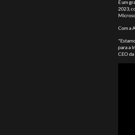
É um gr
2023, c
Microso
Com a Ap
"Estamo
para a I
CEO da 