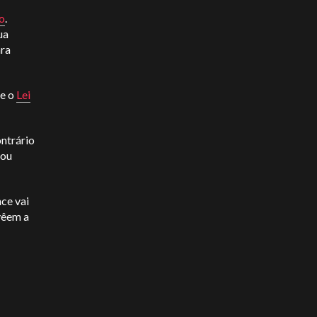
do
.
ua
ara
e o
Lei
ontrário
vou
ce vai
vêem a