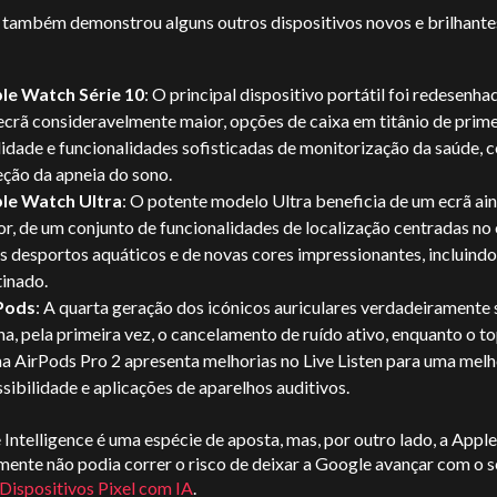
 também demonstrou alguns outros dispositivos novos e brilhante
le Watch Série 10
: O principal dispositivo portátil foi redesenh
crã consideravelmente maior, opções de caixa em titânio de prime
idade e funcionalidades sofisticadas de monitorização da saúde, 
eção da apneia do sono.
le Watch Ultra
: O potente modelo Ultra beneficia de um ecrã ai
r, de um conjunto de funcionalidades de localização centradas no
s desportos aquáticos e de novas cores impressionantes, incluindo
tinado.
Pods
: A quarta geração dos icónicos auriculares verdadeiramente 
a, pela primeira vez, o cancelamento de ruído ativo, enquanto o t
a AirPods Pro 2 apresenta melhorias no Live Listen para uma melh
sibilidade e aplicações de aparelhos auditivos.
Intelligence é uma espécie de aposta, mas, por outro lado, a Apple
ente não podia correr o risco de deixar a Google avançar com o s
Dispositivos Pixel com IA
.