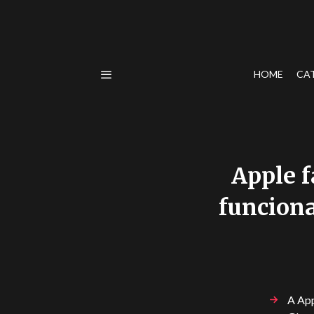
HOME
CA
Apple f
funciona
A App