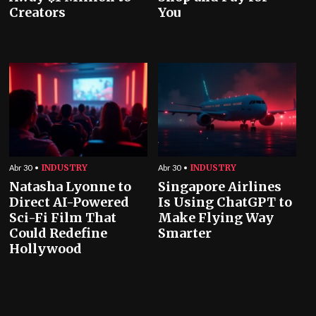
Creators
You
INDUSTRY
INDUSTRY
Abr 30
Abr 30
Natasha Lyonne to
Singapore Airlines
Direct AI-Powered
Is Using ChatGPT to
Sci-Fi Film That
Make Flying Way
Could Redefine
Smarter
Hollywood