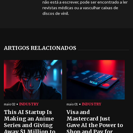
não está a escrever, pode ser encontrado a ler
revistas médicas ou a vasculhar caixas de
discos de vinil.
ARTIGOS RELACIONADOS
INDUSTRY
INDUSTRY
maio 02
maio 01
This AI Startup Is
Visa and
Making an Anime
Mastercard Just
Series and Giving
Gave AI the Power to
Away $1 Million to
Shop and Pay for