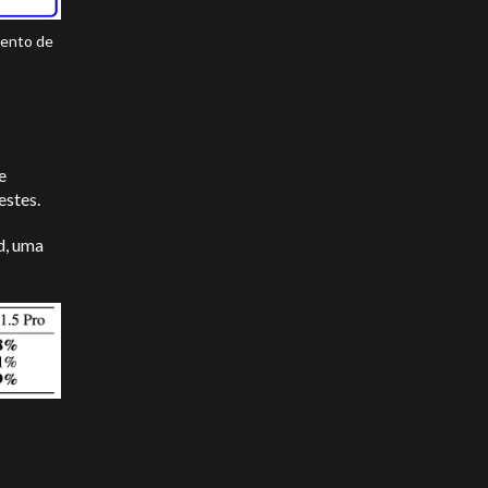
mento de
e
estes.
d, uma