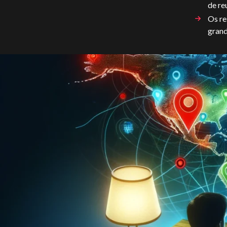
de re
Os re
grand