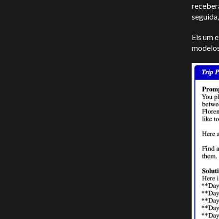
receber
seguida,
Eis um 
modelos