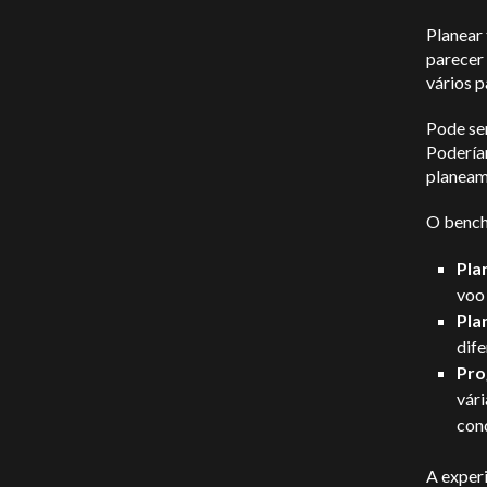
Planear 
parecer 
vários p
Pode ser
Podería
planeam
O bench
Pla
voo 
Pla
dife
Pro
vári
con
A exper