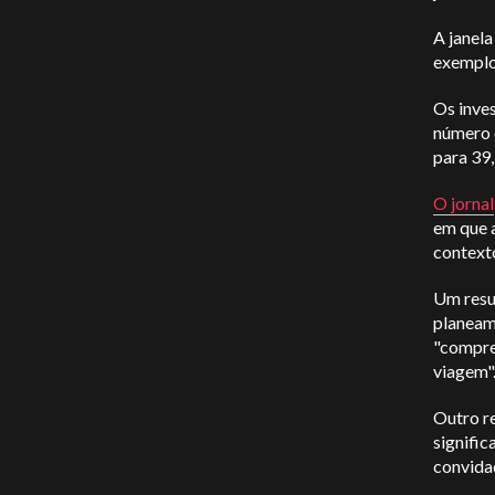
A janela
exemplo
Os inve
número 
para 39
O jornal
em que 
context
Um resu
planeam
"compree
viagem"
Outro re
signifi
convidad