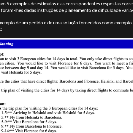
am 5 exemplos de estímulos e as correspondentes respostas corre
 foram-lhes dadas instruções de planeamento de dificuldade variáv
exemplo de um pedido e de uma solução fornecidos como exemplo 
: