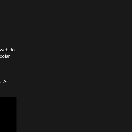
t web do
colar
o. As