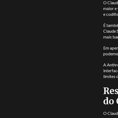
O Claude
maior e
e codifi
É també
Claude 
mais ba
Em apen
podemos
A Anthro
interfac
limites 
Res
do 
O Claud