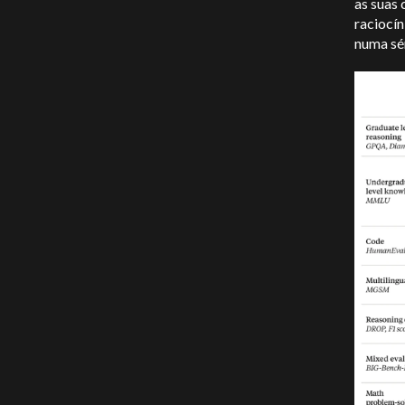
as suas
raciocín
numa sér