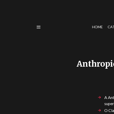
HOME
CA
Anthropic
A Ant
super
O Cla