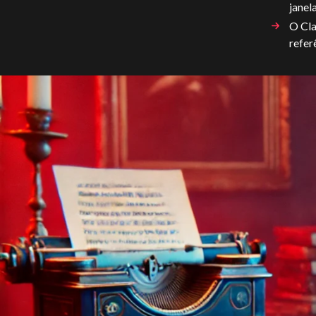
janel
O Cla
refe