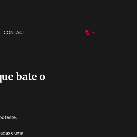
CONTACT
que bate o
potente,
radas e uma