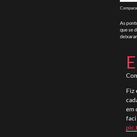
Comparaç
As pont
que se 
deixara
E
Com
Fiz 
cad
em 
fac
pic