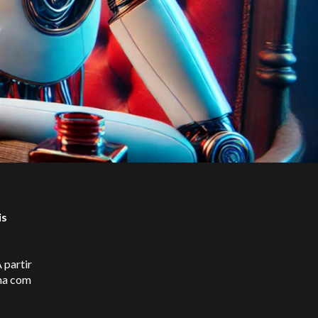
is
 partir
uma com