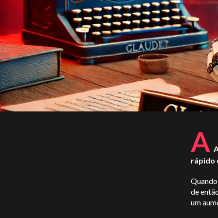
A
A
rápido 
Quando 
de então
um aume