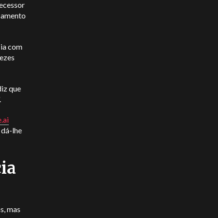
tecessor
ssamento
cia com
vezes
diz que
.
e
.ai
 dá-lhe
cia
s, mas