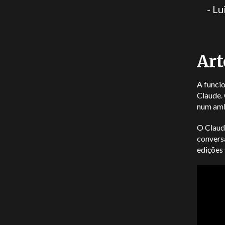
- Lu
Art
A funcio
Claude. 
num amb
O Claude
convers
edições 