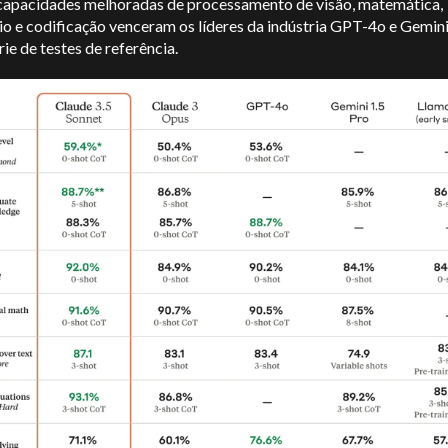
 capacidades melhoradas de processamento de visão, matemática,
io e codificação venceram os líderes da indústria GPT-4o e Gemini
ie de testes de referência.