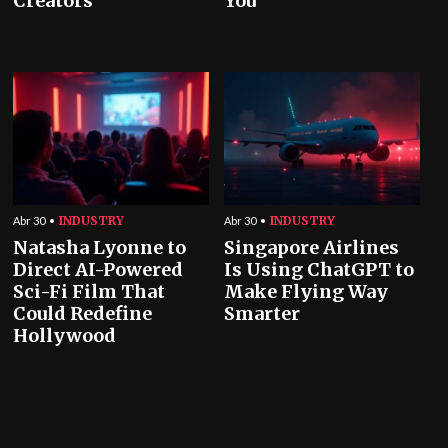
Creators
You
INDUSTRY
INDUSTRY
Abr 30
Abr 30
Natasha Lyonne to
Singapore Airlines
Direct AI-Powered
Is Using ChatGPT to
Sci-Fi Film That
Make Flying Way
Could Redefine
Smarter
Hollywood