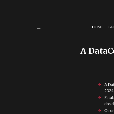
HOME
CA
A DataC
A Dat
2024
Estab
dos d
Os or