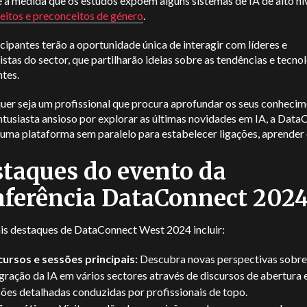
 à medida que os estudos expõem alguns sistemas de IA de alto ní
eitos e preconceitos de género
.
cipantes terão a oportunidade única de interagir com líderes e
istas do sector, que partilharão ideias sobre as tendências e tecno
tes.
quer seja um profissional que procura aprofundar os seus conheci
tusiasta ansioso por explorar as últimas novidades em IA, a Data
uma plataforma sem paralelo para estabelecer ligações, aprender e
taques do evento da
ferência DataConnect 202
ais destaques de
DataConnect West 2024
incluir:
cursos e sessões principais:
Descubra novas perspectivas sobre
gração da IA em vários sectores através de discursos de abertura 
ões detalhadas conduzidas por profissionais de topo.