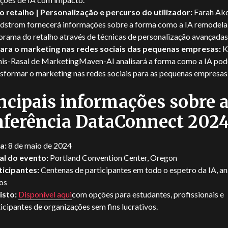
no retalho | Personalização e percurso do utilizador:
Farah Ak
dstrom
fornecerá informações sobre a forma como a IA remodela
orama do retalho através de técnicas de personalização avançadas
para o marketing nas redes sociais das pequenas empresas:
K
nis-Rasal
de
MarketingMaven-AI
analisará a forma como a IA pod
nsformar o marketing nas redes sociais para as pequenas empresas
ncipais informações sobre 
ferência DataConnect 202
a:
8 de maio de 2024
al do evento:
Portland Convention Center, Oregon
ticipantes:
Centenas de participantes em todo o espetro da IA, aná
os
isto:
Disponível aqui
com opções para estudantes, profissionais e
icipantes de organizações sem fins lucrativos.