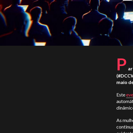
P
ar
(#DCC
maio de
Este
ev
automát
dinâmic
As mulh
continu