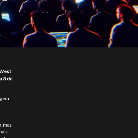
 West
a 8 de
zagem
o, mas
mais