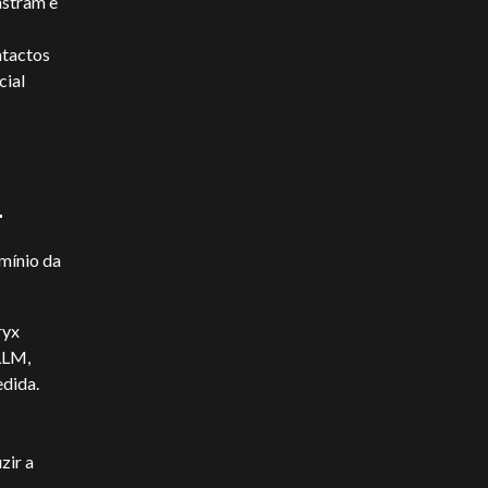
nstram e
ntactos
cial
4
mínio da
ryx
 LLM,
edida.
zir a