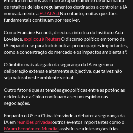
Embora tenhamos assistido ao aparecimento de uma manta
de retalhos de leis e regulamentos destinados a controlar a IA,
nomeadamente a
EU AI Act
No entanto, muitas questões
fundamentais continuam por resolver.
Como Francine Bennett, directora interina do Instituto Ada
Lovelace,
explicou à Reuters
O discurso político em torno da
IA expandiu-se para incluir outras preocupações importantes,
como a concentração do mercado e os impactos ambientais".
O âmbito mais alargado da segurança da IA exige uma
deliberação extensa e altamente subjectiva, que talvez não
seja natural neste ambiente virtual.
Outro fator é que as tensões geopolíticas entre as potências
ocidentais e a China continuam a ser um espinho nas
negociações.
Enquanto o
US
e a China têm vindo a debater a segurança da
IA em
reuniões privadas
outros eventos importantes como o
Fórum Económico Mundial
assistiu-se a interacções frias