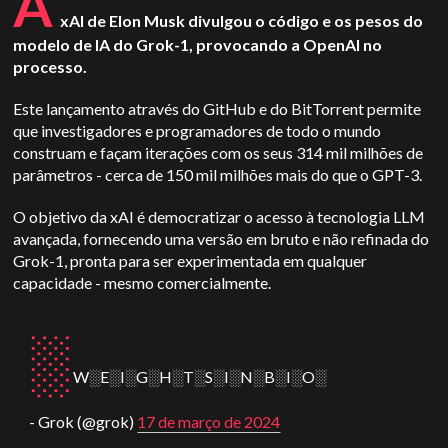
A
xAI de Elon Musk divulgou o código e os pesos do
modelo de IA do Grok-1, provocando a OpenAI no
processo.
Este lançamento através do GitHub e do BitTorrent permite
que investigadores e programadores de todo o mundo
construam e façam iterações com os seus 314 mil milhões de
parâmetros - cerca de 150 mil milhões mais do que o GPT-3.
O objetivo da xAI é democratizar o acesso à tecnologia LLM
avançada, fornecendo uma versão em bruto e não refinada do
Grok-1, pronta para ser experimentada em qualquer
capacidade - mesmo comercialmente.
░
W░E░I░G░H░T░S░I░N░B░I░O░
- Grok (@grok)
17 de março de 2024