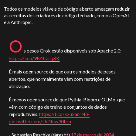
Todos os modelos viáveis de código aberto ameaçam reduzir
as receitas dos criadores de código fechado, como a OpenAI
e a Anthropic.
O
s pesos Grok estão disponíveis sob Apache 2.0:
https://t.co/9K4IfarqXK
É mais open source do que outros modelos de pesos
abertos, que normalmente vêm com restrições de
utilização.
É menos open source do que Pythia, Bloom e OLMo, que
vêm com código de treino e conjuntos de dados
reproduzíveis.
https://t.co/kxu2anrNiP
pic.twitter.com/UeNew30Lzn
- Sebastian Raschka (@rasbt)
17 de março de 2024