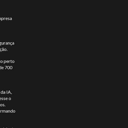
presa
egurança
eção.
to perto
de 700
da IA,
esse o
os.
firmando