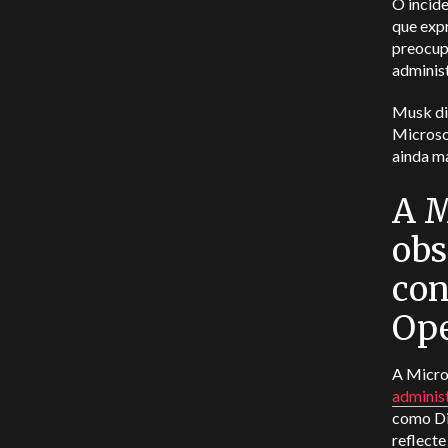
O incide
que expr
preocup
adminis
Musk dis
Microsof
ainda ma
A M
obs
con
Op
A Micro
adminis
como Di
reflecte