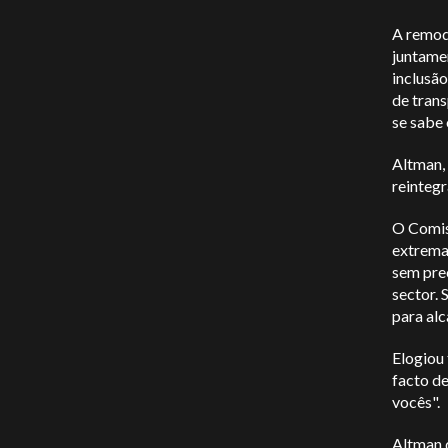
A remod
juntame
inclusã
de tran
se sabe 
Altman,
reintegr
O Comis
extrema
sem prec
sector.
para alc
Elogiou 
facto de
vocês".
Altman 