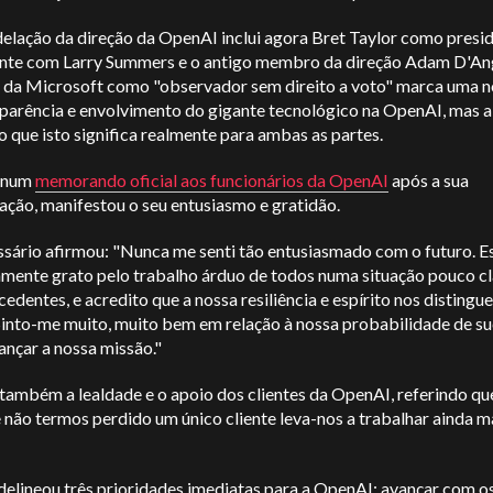
elação da direção da OpenAI inclui agora Bret Taylor como presid
*Ao subscrever a nossa newsletter, aceita a nossa
Política de privaci
nte com Larry Summers e o antigo membro da direção Adam D'An
o da Microsoft como "observador sem direito a voto" marca uma n
sparência e envolvimento do gigante tecnológico na OpenAI, mas a
o que isto significa realmente para ambas as partes.
 num
memorando oficial aos funcionários da OpenAI
após a sua
ação, manifestou o seu entusiasmo e gratidão.
sário afirmou: "Nunca me senti tão entusiasmado com o futuro. E
mente grato pelo trabalho árduo de todos numa situação pouco cl
edentes, e acredito que a nossa resiliência e espírito nos distingu
 Sinto-me muito, muito bem em relação à nossa probabilidade de s
ançar a nossa missão."
também a lealdade e o apoio dos clientes da OpenAI, referindo qu
 não termos perdido um único cliente leva-nos a trabalhar ainda m
delineou três prioridades imediatas para a OpenAI: avançar com o