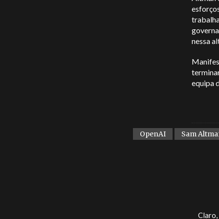
esforços
trabalh
governa
nessa a
Manifes
termina
equipa 
OpenAI
Sam Altma
Claro,