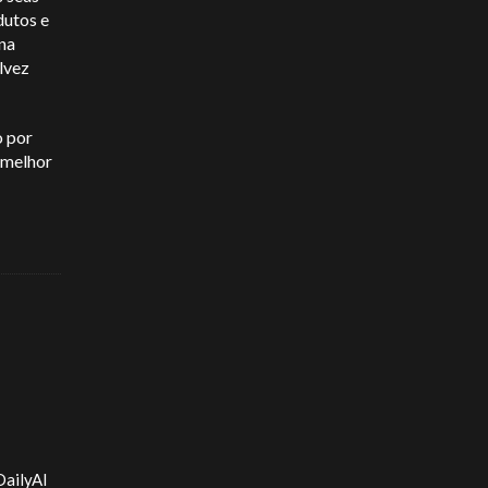
dutos e
na
lvez
o por
 melhor
DailyAI