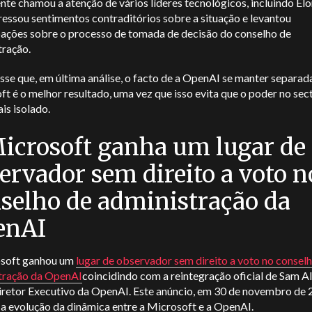
nte chamou a atenção de vários líderes tecnológicos, incluindo El
essou sentimentos contraditórios sobre a situação e levantou
ações sobre o processo de tomada de decisão do conselho de
tração.
PDF GRATUITO EX
se que, em última análise, o facto de a OpenAI se manter separad
t é o melhor resultado, uma vez que isso evita que o poder no sect
Fique à frente com o
is isolado.
icrosoft ganha um lugar de
ervador sem direito a voto n
Subscreva a nossa newsletter semanal e receb
último livro eletrónico do DailyAI: 'Mastering 
selho de administração da
para aumentar a produtividad
enAI
soft ganhou um
lugar de observador sem direito a voto no consel
tração da OpenAI
coincidindo com a reintegração oficial de Sam A
SUBSCREVER AGOR
retor Executivo da OpenAI. Este anúncio, em 30 de novembro de 
 a evolução da dinâmica entre a Microsoft e a OpenAI.