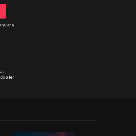
anular a
ias
do a ler