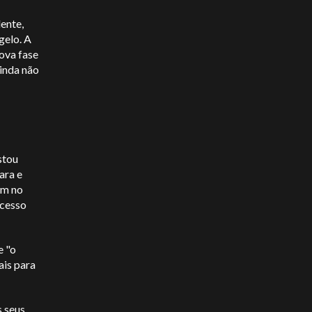
ente,
dade
e o nosso
Termos e condições
gelo. A
ova fase
inda não
stou
ara e
em no
ucesso
e "o
ais para
s seus