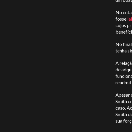
No entan
fosse
la
cujos p
benefíci
No fina
tenha si
A relaç
de adqu
funcion
readmit
Apesar 
Smith en
caso. A
Smith de
sua forç