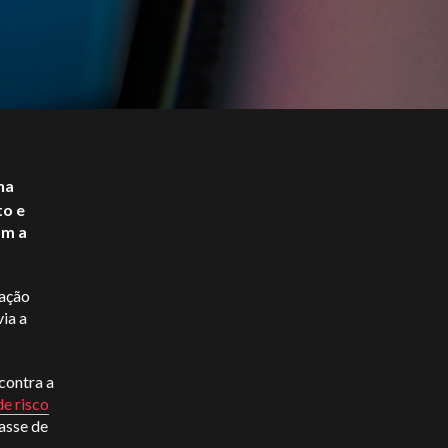
na
to e
om a
pação
ia a
contra a
e risco
asse de