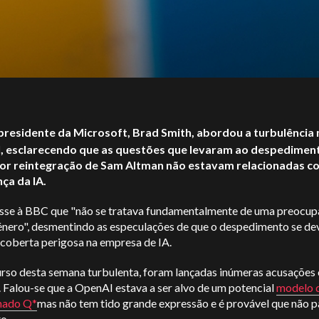
presidente da Microsoft, Brad Smith, abordou a turbulência 
, esclarecendo que as questões que levaram ao despedimen
or reintegração de Sam Altman não estavam relacionadas c
ça da IA.
isse à BBC que "não se tratava fundamentalmente de uma preocu
énero", desmentindo as especulações de que o despedimento se dev
coberta perigosa na empresa de IA.
rso desta semana turbulenta, foram lançadas inúmeras acusações 
 Falou-se que a OpenAI estava a ser alvo de um potencial
modelo d
nado Q*
mas não tem tido grande expressão e é provável que não p
o.