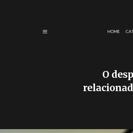
HOME
CA
O des
relacionad