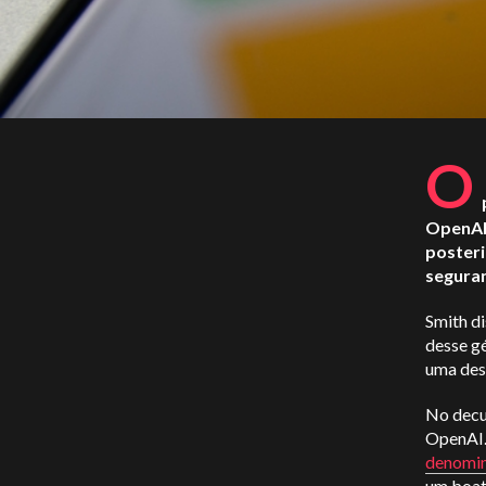
O
OpenAI
posteri
seguran
Smith d
desse g
uma des
No decu
OpenAI.
denomi
um boat