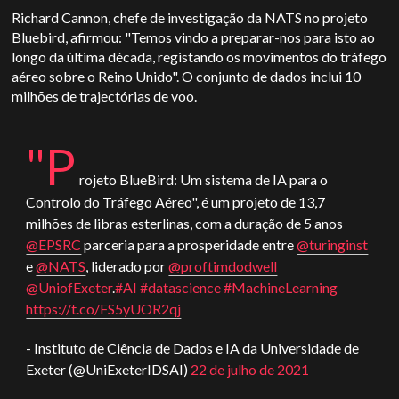
Richard Cannon, chefe de investigação da NATS no projeto
Bluebird, afirmou: "Temos vindo a preparar-nos para isto ao
longo da última década, registando os movimentos do tráfego
aéreo sobre o Reino Unido". O conjunto de dados inclui 10
milhões de trajectórias de voo.
"P
rojeto BlueBird: Um sistema de IA para o
Controlo do Tráfego Aéreo", é um projeto de 13,7
milhões de libras esterlinas, com a duração de 5 anos
@EPSRC
parceria para a prosperidade entre
@turinginst
e
@NATS
, liderado por
@proftimdodwell
@UniofExeter
.
#AI
#datascience
#MachineLearning
https://t.co/FS5yUOR2qj
- Instituto de Ciência de Dados e IA da Universidade de
Exeter (@UniExeterIDSAI)
22 de julho de 2021