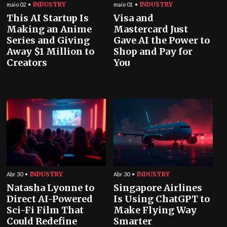
INDUSTRY
INDUSTRY
maio 02
maio 01
This AI Startup Is
Visa and
Making an Anime
Mastercard Just
Series and Giving
Gave AI the Power to
Away $1 Million to
Shop and Pay for
Creators
You
INDUSTRY
INDUSTRY
Abr 30
Abr 30
Natasha Lyonne to
Singapore Airlines
Direct AI-Powered
Is Using ChatGPT to
Sci-Fi Film That
Make Flying Way
Could Redefine
Smarter