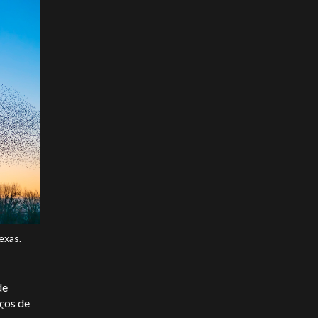
exas.
de
ços de