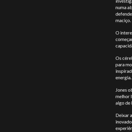
investig
numa a
defende
maciço.
O intere
começam
capacida
Os cére
para mod
inspira
energia
Jones o
melhor I
algo de
Deixar a
inovado
experiên