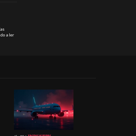
ias
do a ler