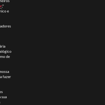
oneiros
or
,"
nico e
gadores
ária
alógico
umo de
 nossa
a fazer
ps
a sua
s