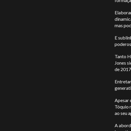
formaçã
Elabora
dinamica
mas pod
E sublin
poderos
Tanto H
Jones si
de 2017
Entretan
generati
Apesar d
Tóquio 
ao seu a
A abord