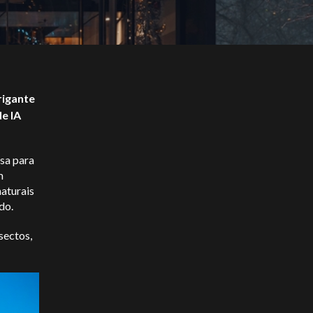
rigante
e IA
esa para
m
aturais
odo.
sectos,