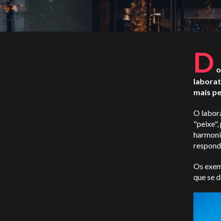
D
o
laborat
mais p
O labora
"peixe"
harmoni
respond
Os exem
que se 