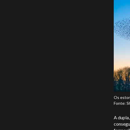
Os estor
Fonte: S
A dupla
consegu