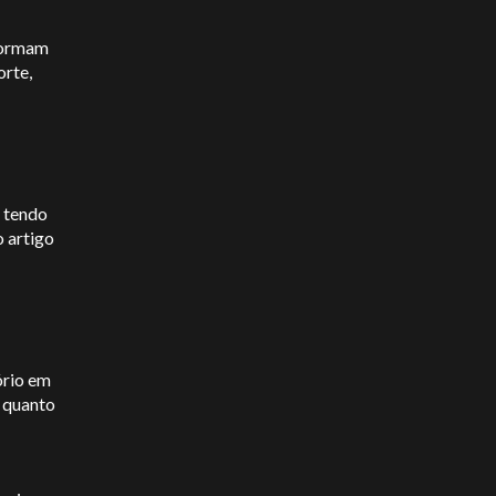
 formam
orte,
 tendo
 artigo
ório em
 quanto