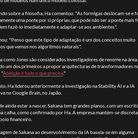
o de modelos num único modelo colossal.
ndo sobre a filosofia, Ha comentou: "As formigas deslocam-se e
mente uma ponte por si próprias, que pode não ser a ponte mais f
em fazê-lo imediatamente e adaptar-se aos ambientes".
hou: "Penso que este tipo de adaptação é um dos conceitos muito
os que vemos nos algoritmos naturais".
a como Jones são considerados investigadores de renome na área,
do um dos primeiros a propor arquitecturas de transformadores no
 "
Atenção é tudo o que precisa
."
to, Ha liderou anteriormente a investigação na Stability AI e a IA
va no Google Brain, no Japão.
e ainda estar a nascer, Sakana tem grandes planos, com um escrit
na calha, como confirmado por Ha. A empresa mantém-se discreta
poio financeiro.
agem de Sakana ao desenvolvimento da IA baseia-se em alguma