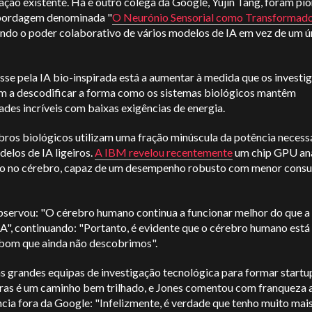
ação existente. Ha e outro colega da Google, Yujin Tang, foram pi
bordagem denominada "
O Neurónio Sensorial como Transformad
ndo o poder colaborativo de vários modelos de IA em vez de um ú
sse pela IA bio-inspirada está a aumentar à medida que os investi
 a descodificar a forma como os sistemas biológicos mantêm
des incríveis com baixas exigências de energia.
bros biológicos utilizam uma fração minúscula da potência necess
elos de IA ligeiros.
A IBM revelou recentemente
um chip GPU an
do no cérebro, capaz de um desempenho robusto com menor cons
.
bservou: "O cérebro humano continua a funcionar melhor do que a
A", continuando: "Portanto, é evidente que o cérebro humano está 
 bom que ainda não descobrimos".
s grandes equipas de investigação tecnológica para formar startu
ras é um caminho bem trilhado, e Jones comentou com franqueza 
cia fora da Google: "Infelizmente, é verdade que tenho muito mai