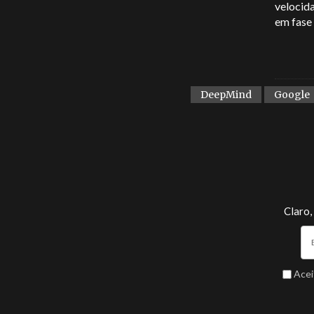
velocid
em fase 
DeepMind
Google
Claro,
Acei