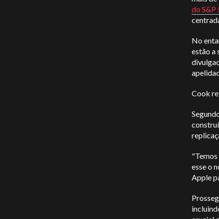
do S&P 
centrad
No enta
estão a 
divulga
apelida
Cook re
Segundo 
construí
replicaç
"Temos 
esse o 
Apple p
Prossegu
incluind