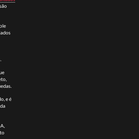
 são
ple
dados
.
que
to,
uedas.
o, e é
 da
IA,
eto