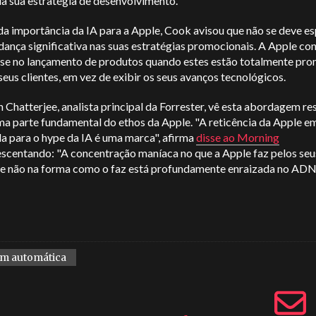
da sua estratégia de desenvolvimento.
a importância da IA para a Apple, Cook avisou que não se deve es
nça significativa nas suas estratégias promocionais. A Apple con
-se no lançamento de produtos quando estes estão totalmente pro
seus clientes, em vez de exibir os seus avanços tecnológicos.
 Chatterjee, analista principal da Forrester, vê esta abordagem r
a parte fundamental do ethos da Apple. "A reticência da Apple em
a para o hype da IA é uma marca", afirma
disse ao Morning
escentando: "A concentração maníaca no que a Apple faz pelos seu
s e não na forma como o faz está profundamente enraizada no ADN
m automática