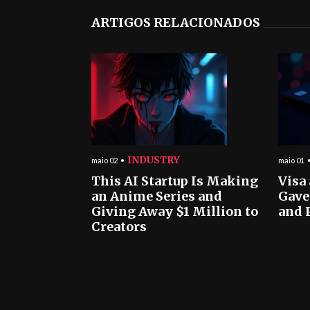
ARTIGOS RELACIONADOS
INDUSTRY
maio 02
maio 01
This AI Startup Is Making
Visa
an Anime Series and
Gave
Giving Away $1 Million to
and 
Creators