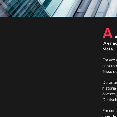
A
A
IA e nã
Meta.
Em vez 
os seus 
é isso 
Durante 
história
6 vezes,
Deutsch
Em cont
mais de