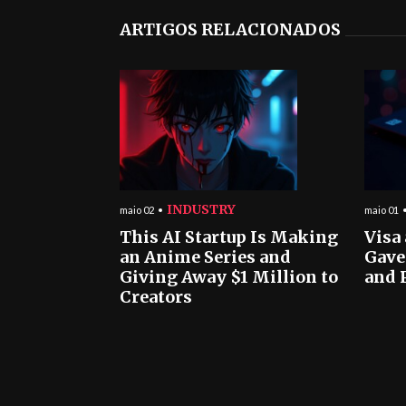
ARTIGOS RELACIONADOS
INDUSTRY
maio 02
maio 01
This AI Startup Is Making
Visa
an Anime Series and
Gave
Giving Away $1 Million to
and 
Creators