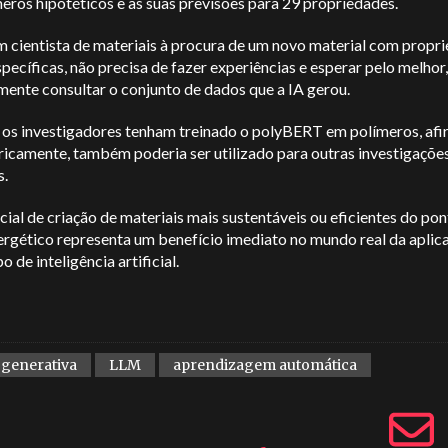
eros hipotéticos e as suas previsões para 29 propriedades.
m cientista de materiais à procura de um novo material com propr
pecíficas, não precisa de fazer experiências e esperar pelo melhor
ente consultar o conjunto de dados que a IA gerou.
os investigadores tenham treinado o polyBERT em polímeros, af
ricamente, também poderia ser utilizado para outras investigaçõe
s.
ial de criação de materiais mais sustentáveis ou eficientes do pon
ergético representa um benefício imediato no mundo real da aplic
o de inteligência artificial.
 generativa
LLM
aprendizagem automática