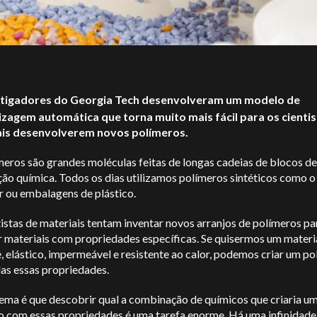
tigadores do Georgia Tech desenvolveram um modelo de
zagem automática que torna muito mais fácil para os cientis
ais desenvolverem novos polímeros.
eros são grandes moléculas feitas de longas cadeias de blocos de
ão química. Todos os dias utilizamos polímeros sintéticos como o 
r ou embalagens de plástico.
istas de materiais tentam inventar novos arranjos de polímeros pa
r materiais com propriedades específicas. Se quisermos um materi
e, elástico, impermeável e resistente ao calor, podemos criar um p
as essas propriedades.
ema é que descobrir qual a combinação de químicos que criaria u
o com essas propriedades é uma tarefa enorme. Há uma infinidade