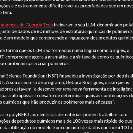
ções e é extremamente difícil prever as propriedades que um nov
 terá.
tigadores do Georgia Tech
treinaram o seu LLM, denominado pol
junto de dados de 80 milhões de estruturas químicas de polímeros
do é um modelo que compreende a linguagem dos produtos químic
a forma que os LLM são formados numa língua como o inglês, o
T compreende agora a gramática e a sintaxe de como os químicos
se combinam para criar polímeros.
al Science Foundation (NSF) financiou a investigação por detrás 
T. A sua directora de programa, Debora Rodrigues, disse que os
gadores estavam "a desenvolver uma nova ferramenta de inteligênc
al para ultrapassar o desafio de determinar quais as combinações d
 químicos que irão produzir os polímeros mais eficazes".
zar o polyBERT, os cientistas de materiais podem trabalhar com
ções de produtos químicos mais de 100 vezes mais rápido do que 
o da utilização do modelo é um conjunto de dados que inclui 100 