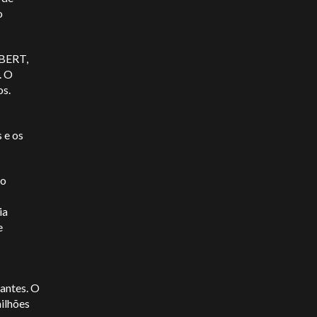
o
yBERT,
. O
os.
 e os
do
ia
e
antes. O
milhões