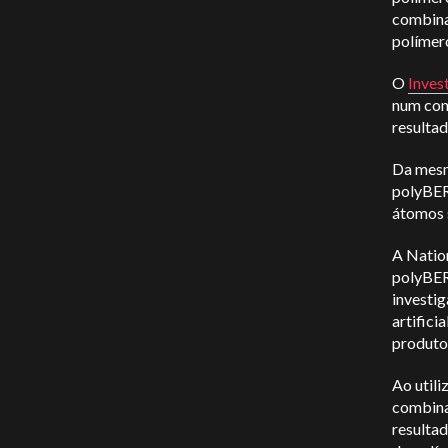
combina
polímero
O
Inves
num con
resulta
Da mesm
polyBER
átomos 
A Nation
polyBER
investi
artifici
produtos
Ao utili
combina
resultad