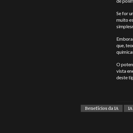
de polím
Se for u
muito es
simplesm
Embora 
que, teo
química
O potenc
vista en
deste tip
Benefícios da IA
IA