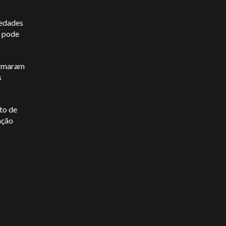
iedades
, pode
irmaram
s
to de
ação