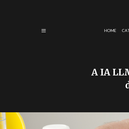
HOME
CA
A IA LL