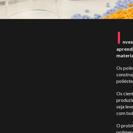
I
nves
aprendi
materi
Os polím
construç
poliéste
Os cient
produzi
seja lev
com tod
O probl
polímer