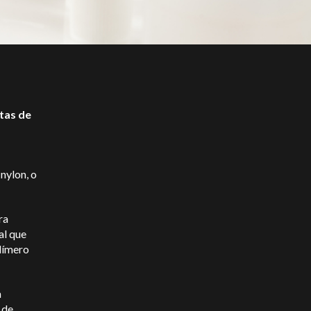
tas de
nylon, o
ra
al que
olímero
m
 de