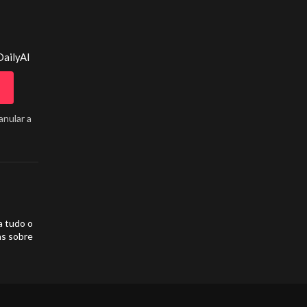
DailyAI
anular a
a tudo o
as sobre