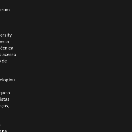
ve um
ersity
veria
técnica
o acesso
s de
elogiou
o
 que o
istas
nças,
m
e na