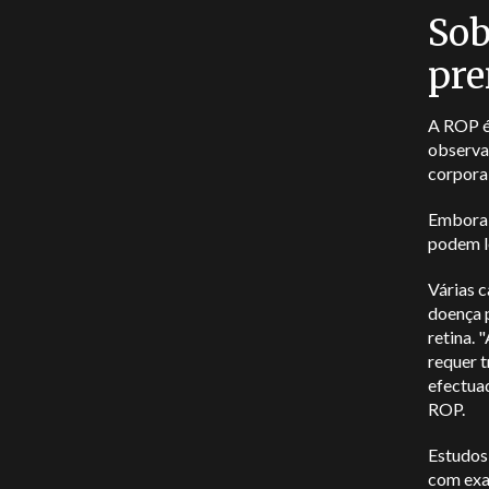
Sob
pre
A ROP é
observa
corporal
Embora 
podem le
Várias c
doença 
retina. 
requer t
efectuad
ROP.
Estudos
com exa