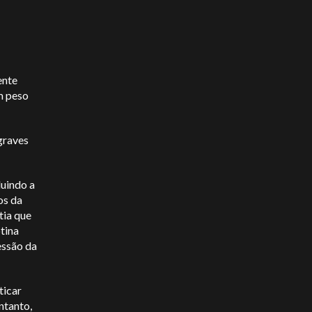
ente
m peso
graves
luindo a
os da
tia que
otina
essão da
ticar
ntanto,