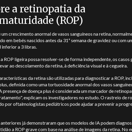
re a retinopatia da
maturidade (ROP)
 um crescimento anormal de vasos sanguíneos na retina, normalm
do em bebés nascidos antes da 31ª semana de gravidez ou com u
 inferior a 3 libras.
a ROP ligeira possa resolver-se de forma independente, os casos 
var ao descolamento da retina, à deficiência visual e à cegueira.
aracterísticas da retina são utilizadas para diagnosticar a ROP, inc
plus, definida como uma tortuosidade anormal dos vasos sanguíne
"A presença de doença plus é considerada um marcador de retinopa
ratamento", explicam os investigadores no estudo.
O rastreio de r
o por oftalmologistas pediátricos pode ajudar a prevenir a progr
 anteriores
já demonstraram que os modelos de IA podem diagnos
tidão a ROP grave com base na análise de imagens da retina.
No e