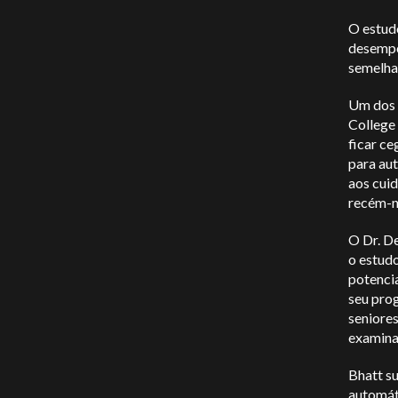
O estud
desempe
semelhan
Um dos a
College
ficar ce
para au
aos cuid
recém-n
O Dr. D
o estudo
potencia
seu pro
seniores
examina
Bhatt s
automáti