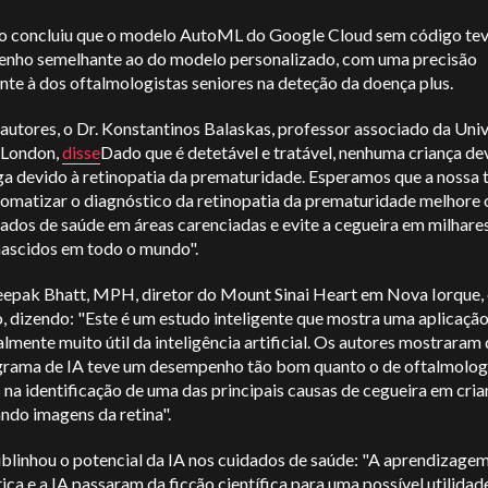
o concluiu que o modelo AutoML do Google Cloud sem código te
nho semelhante ao do modelo personalizado, com uma precisão
te à dos oftalmologistas seniores na deteção da doença plus.
utores, o Dr. Konstantinos Balaskas, professor associado da Univ
 London,
disse
Dado que é detetável e tratável, nenhuma criança de
ga devido à retinopatia da prematuridade. Esperamos que a nossa 
tomatizar o diagnóstico da retinopatia da prematuridade melhore 
ados de saúde em áreas carenciadas e evite a cegueira em milhare
ascidos em todo o mundo".
eepak Bhatt, MPH, diretor do Mount Sinai Heart em Nova Iorque, 
, dizendo: "Este é um estudo inteligente que mostra uma aplicaçã
lmente muito útil da inteligência artificial. Os autores mostraram
grama de IA teve um desempenho tão bom quanto o de oftalmolog
 na identificação de uma das principais causas de cegueira em cria
ndo imagens da retina".
ublinhou o potencial da IA nos cuidados de saúde: "A aprendizage
ca e a IA passaram da ficção científica para uma possível utilidad