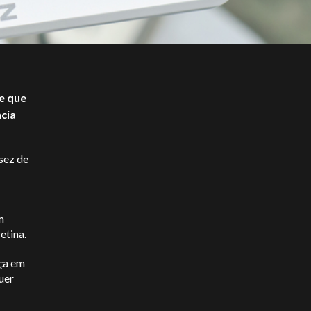
e que
ncia
sez de
m
etina.
nça em
uer