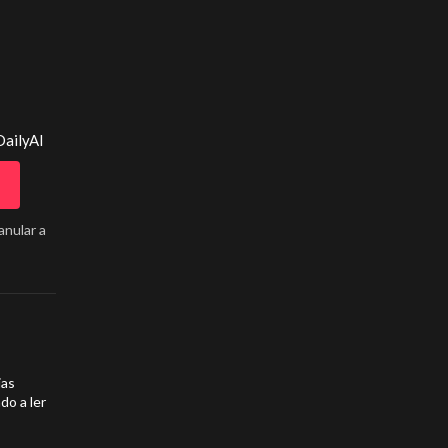
DailyAI
anular a
ias
do a ler