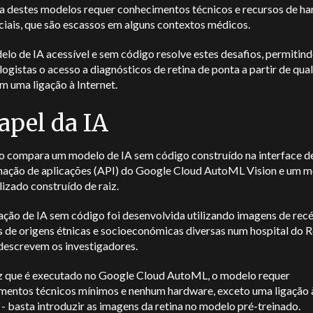
ia destes modelos requer conhecimentos técnicos e recursos de h
ciais, que são escassos em alguns contextos médicos.
o de IA acessível e sem código resolve estes desafios, permitind
ogistas o acesso a diagnósticos de retina de ponta a partir de qua
m uma ligação à Internet.
apel da IA
o compara um modelo de IA sem código construído na interface d
ação de aplicações (API) do Google Cloud AutoML Vision e um 
izado construído de raiz.
ação de IA sem código foi desenvolvida utilizando imagens de rec
 de origens étnicas e socioeconómicas diversas num hospital do R
 descrevem os investigadores.
 que é executado no Google Cloud AutoML, o modelo requer
mentos técnicos mínimos e nenhum hardware, exceto uma ligação 
 - basta introduzir as imagens da retina no modelo pré-treinado.