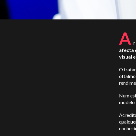
A
r
afecta 
visual 
O trata
oftalmol
rendime
Num es
modelo d
Acredit
qualque
conheci