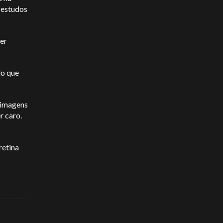
 estudos
er
lo que
 imagens
r caro.
retina