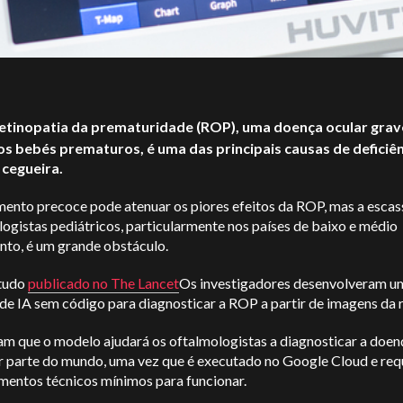
etinopatia da prematuridade (ROP), uma doença ocular grav
os bebés prematuros, é uma das principais causas de deficiê
e cegueira.
mento precoce pode atenuar os piores efeitos da ROP, mas a escas
ogistas pediátricos, particularmente nos países de baixo e médio
nto, é um grande obstáculo.
tudo
publicado no The Lancet
Os investigadores desenvolveram u
e IA sem código para diagnosticar a ROP a partir de imagens da r
am que o modelo ajudará os oftalmologistas a diagnosticar a doe
r parte do mundo, uma vez que é executado no Google Cloud e req
mentos técnicos mínimos para funcionar.