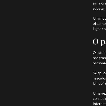
a maior
substan
Um model
oftalmol
lugar co
O p
O estud
program
personal
"A aplic
nascidos
Unido",
Uma vez
conheci
Internet