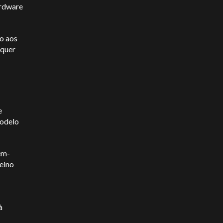
ardware
o aos
lquer
e
modelo
ém-
eino
à