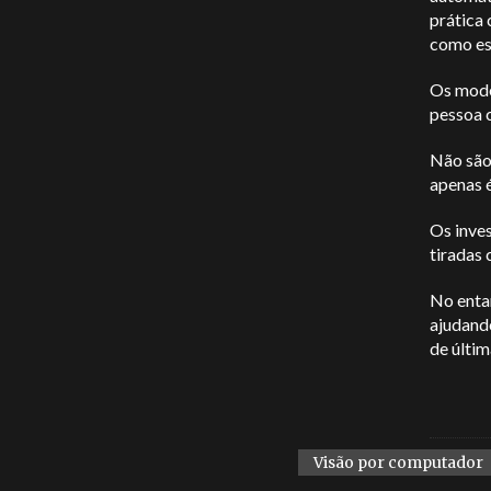
prática 
como es
Os mode
pessoa c
Não são 
apenas é
Os inve
tiradas 
No entan
ajudando
de últi
Visão por computador