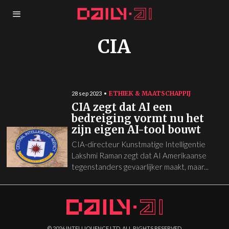
CIA
ETHIEK & MAATSCHAPPIJ
28 sep 2023
CIA zegt dat AI een
bedreiging vormt nu het
zijn eigen AI-tool bouwt
CIA-directeur Kunstmatige Intelligentie
Lakshmi Raman zegt dat AI Amerikaanse
tegenstanders gevaarlijker maakt, maar...
©
2026
INTELLIQUENCE LTD. ALL RIGHTS RESERVED