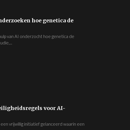
nderzoeken hoe genetica de
ulp van AI onderzocht hoe genetica de
die,...
iligheidsregels voor AI-
 vrijwillig initiatief gelanceerd waarin een