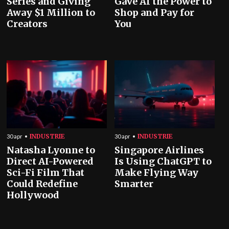
Series and Giving
Gave AI the Power to
Away $1 Million to
Shop and Pay for
Creators
You
INDUSTRIE
INDUSTRIE
30 apr
30 apr
Natasha Lyonne to
Singapore Airlines
Direct AI-Powered
Is Using ChatGPT to
Sci-Fi Film That
Make Flying Way
Could Redefine
Smarter
Hollywood