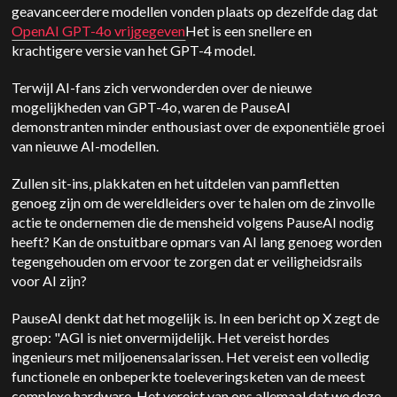
geavanceerdere modellen vonden plaats op dezelfde dag dat
OpenAI
GPT-4o vrijgegeven
Het is een snellere en
krachtigere versie van het GPT-4 model.
Terwijl AI-fans zich verwonderden over de nieuwe
mogelijkheden van GPT-4o, waren de PauseAI
demonstranten minder enthousiast over de exponentiële groei
van nieuwe AI-modellen.
Zullen sit-ins, plakkaten en het uitdelen van pamfletten
genoeg zijn om de wereldleiders over te halen om de zinvolle
actie te ondernemen die de mensheid volgens PauseAI nodig
heeft? Kan de onstuitbare opmars van AI lang genoeg worden
tegengehouden om ervoor te zorgen dat er veiligheidsrails
voor AI zijn?
PauseAI denkt dat het mogelijk is. In een bericht op X zegt de
groep: "AGI is niet onvermijdelijk. Het vereist hordes
ingenieurs met miljoenensalarissen. Het vereist een volledig
functionele en onbeperkte toeleveringsketen van de meest
complexe hardware. Het vereist van ons allemaal dat we deze