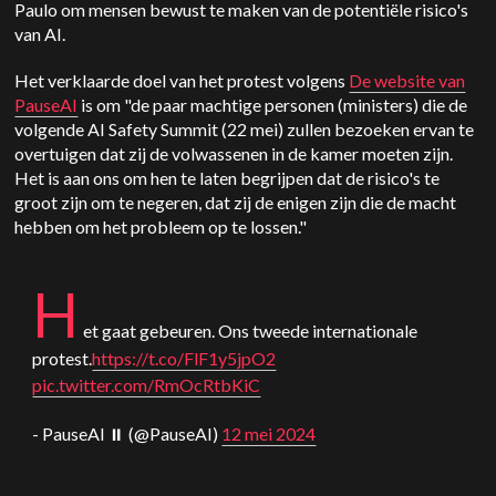
Paulo om mensen bewust te maken van de potentiële risico's
van AI.
Het verklaarde doel van het protest volgens
De website van
PauseAI
is om "de paar machtige personen (ministers) die de
volgende AI Safety Summit (22 mei) zullen bezoeken ervan te
overtuigen dat zij de volwassenen in de kamer moeten zijn.
Het is aan ons om hen te laten begrijpen dat de risico's te
groot zijn om te negeren, dat zij de enigen zijn die de macht
hebben om het probleem op te lossen."
H
et gaat gebeuren. Ons tweede internationale
protest.
https://t.co/FlF1y5jpO2
pic.twitter.com/RmOcRtbKiC
- PauseAI ⏸ (@PauseAI)
12 mei 2024