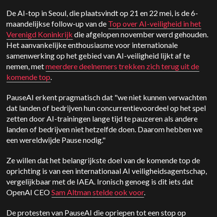
De AI-top in Seoul, die plaatsvindt op 21 en 22 mei, is de 6-
maandelijkse follow-up van de
Top over AI-veiligheid in het
Verenigd Koninkrijk
die afgelopen november werd gehouden.
Het aanvankelijke enthousiasme voor internationale
samenwerking op het gebied van AI-veiligheid lijkt af te
nemen, met
meerdere deelnemers trekken zich terug uit de
komende top
.
PauseAI erkent pragmatisch dat "we niet kunnen verwachten
dat landen of bedrijven hun concurrentievoordeel op het spel
zetten door AI-trainingen lange tijd te pauzeren als andere
landen of bedrijven niet hetzelfde doen. Daarom hebben we
een wereldwijde Pause nodig."
Ze willen dat het belangrijkste doel van de komende top de
oprichting is van een internationaal AI veiligheidsagentschap,
vergelijkbaar met de IAEA. Ironisch genoeg is dit iets dat
OpenAI
CEO
Sam
Altman
stelde ook voor
.
De protesten van PauseAI die opriepen tot een stop op