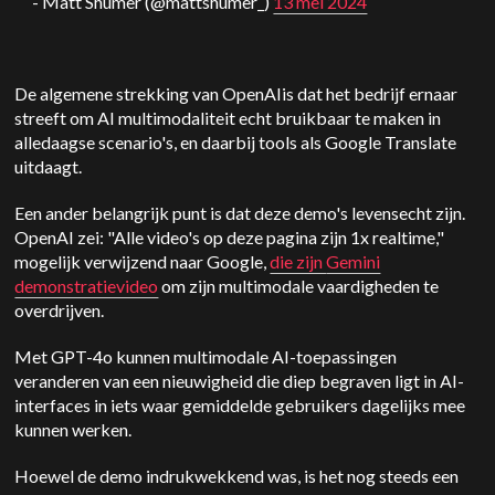
- Matt Shumer (@mattshumer_)
13 mei 2024
De algemene strekking van
OpenAI
is dat het bedrijf ernaar
streeft om AI multimodaliteit echt bruikbaar te maken in
alledaagse scenario's, en daarbij tools als Google Translate
uitdaagt.
Een ander belangrijk punt is dat deze demo's levensecht zijn.
OpenAI
zei: "Alle video's op deze pagina zijn 1x realtime,"
mogelijk verwijzend naar Google,
die zijn
Gemini
demonstratievideo
om zijn multimodale vaardigheden te
overdrijven.
Met GPT-4o kunnen multimodale AI-toepassingen
veranderen van een nieuwigheid die diep begraven ligt in AI-
interfaces in iets waar gemiddelde gebruikers dagelijks mee
kunnen werken.
Hoewel de demo indrukwekkend was, is het nog steeds een