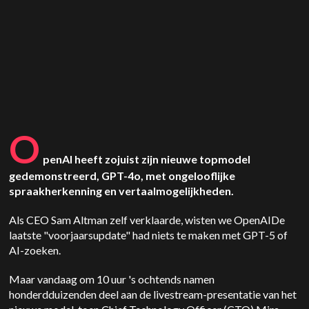
O
penAI
heeft zojuist zijn nieuwe topmodel
gedemonstreerd, GPT-4o, met ongelooflijke
spraakherkenning en vertaalmogelijkheden.
Als CEO Sam
Altman
zelf verklaarde, wisten we
OpenAI
De
laatste "voorjaarsupdate" had niets te maken met
GPT-5
of
AI-zoeken.
Maar vandaag om 10 uur 's ochtends namen
honderdduizenden deel aan de livestream-presentatie van het