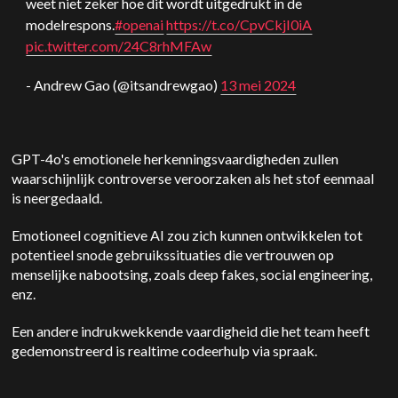
weet niet zeker hoe dit wordt uitgedrukt in de
modelrespons.
#openai
https://t.co/CpvCkjI0iA
pic.twitter.com/24C8rhMFAw
- Andrew Gao (@itsandrewgao)
13 mei 2024
GPT-4o's emotionele herkenningsvaardigheden zullen
waarschijnlijk controverse veroorzaken als het stof eenmaal
is neergedaald.
Emotioneel cognitieve AI zou zich kunnen ontwikkelen tot
potentieel snode gebruikssituaties die vertrouwen op
menselijke nabootsing, zoals deep fakes, social engineering,
enz.
Een andere indrukwekkende vaardigheid die het team heeft
gedemonstreerd is realtime codeerhulp via spraak.