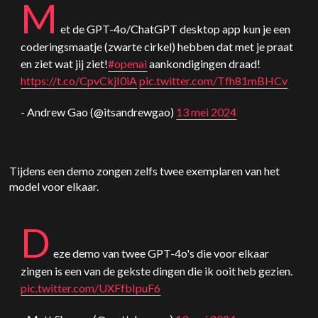
M
et de GPT-4o/
ChatGPT
desktop app kun je een
coderingsmaatje (zwarte cirkel) hebben dat met je praat
en ziet wat jij ziet!
#openai
aankondigingen draad!
https://t.co/CpvCkjI0iA
pic.twitter.com/Tfh81mBHCv
- Andrew Gao (@itsandrewgao)
13 mei 2024
Tijdens een demo zongen zelfs twee exemplaren van het
model voor elkaar.
D
eze demo van twee GPT-4o's die voor elkaar
zingen is een van de gekste dingen die ik ooit heb gezien.
pic.twitter.com/UXFfbIpuF6