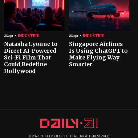
INDUSTRIE
INDUSTRIE
30 apr
30 apr
Natasha Lyonne to
Singapore Airlines
Direct AI-Powered
Is Using ChatGPT to
Sci-Fi Film That
Make Flying Way
Could Redefine
Smarter
Hollywood
©
2026
INTELLIQUENCE LTD. ALL RIGHTS RESERVED