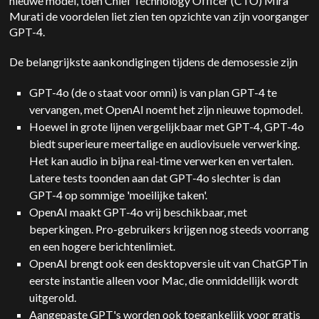
nieuwe model, toen Chief Technology Officer (CTO) Mira
Murati de voordelen liet zien ten opzichte van zijn voorganger
GPT-4.
De belangrijkste aankondigingen tijdens de demosessie zijn
GPT-4o
(de o staat voor omni) is van plan GPT-4 te
vervangen, met
OpenAI
noemt het zijn nieuwe topmodel.
Hoewel in grote lijnen vergelijkbaar met
GPT-4, GPT-4o
biedt superieure meertalige en audiovisuele verwerking.
Het kan audio in bijna real-time verwerken en vertalen.
Latere tests toonden aan dat GPT-4o slechter is dan
GPT-4 op sommige 'moeilijke taken'.
OpenAI
maakt
GPT-4o
vrij beschikbaar, met
beperkingen. Pro-gebruikers krijgen nog steeds voorrang
en een hogere berichtenlimiet.
OpenAI
brengt ook een desktopversie uit van
ChatGPT
in
eerste instantie alleen voor Mac, die onmiddellijk wordt
uitgerold.
Aangepaste GPT's worden ook toegankelijk voor gratis