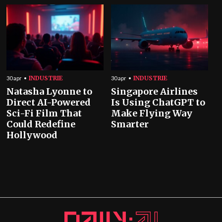
INDUSTRIE
INDUSTRIE
30 apr
30 apr
Natasha Lyonne to
Singapore Airlines
Direct AI-Powered
Is Using ChatGPT to
Sci-Fi Film That
Make Flying Way
Could Redefine
Smarter
Hollywood