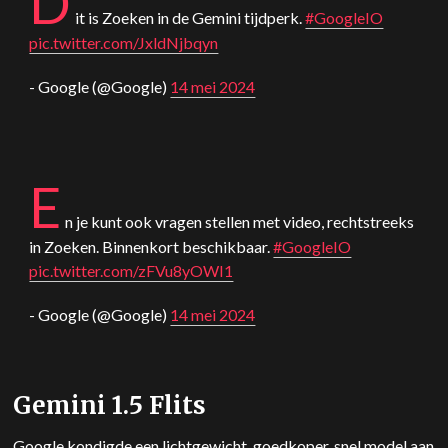
D
it is Zoeken in de
Gemini
tijdperk.
#GoogleIO
pic.twitter.com/JxldNjbqyn
- Google (@Google)
14 mei 2024
E
n je kunt ook vragen stellen met video, rechtstreeks
in Zoeken. Binnenkort beschikbaar.
#GoogleIO
pic.twitter.com/zFVu8yOWI1
- Google (@Google)
14 mei 2024
Gemini
1.5 Flits
Google kondigde een lichtgewicht, goedkoper, snel model aan