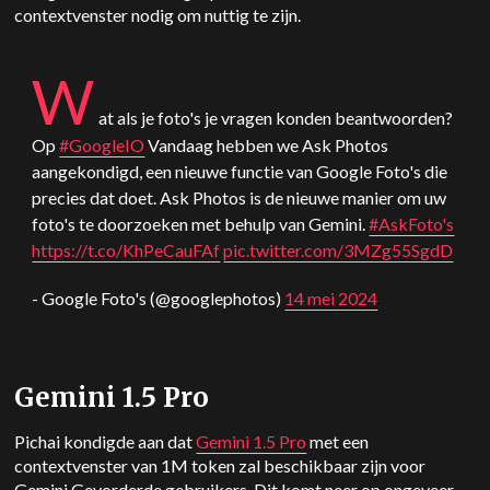
contextvenster nodig om nuttig te zijn.
W
at als je foto's je vragen konden beantwoorden?
Op
#GoogleIO
Vandaag hebben we Ask Photos
aangekondigd, een nieuwe functie van Google Foto's die
precies dat doet. Ask Photos is de nieuwe manier om uw
foto's te doorzoeken met behulp van
Gemini
.
#AskFoto's
https://t.co/KhPeCauFAf
pic.twitter.com/3MZg55SgdD
- Google Foto's (@googlephotos)
14 mei 2024
Gemini
1.5 Pro
Pichai kondigde aan dat
Gemini
1.5 Pro
met een
contextvenster van 1M token zal beschikbaar zijn voor
Gemini
Gevorderde gebruikers. Dit komt neer op ongeveer