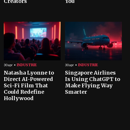
Creators
You
INDUSTRIE
INDUSTRIE
30 apr
30 apr
Natasha Lyonne to
Singapore Airlines
Direct AI-Powered
Is Using ChatGPT to
Sci-Fi Film That
Make Flying Way
Could Redefine
Smarter
Hollywood