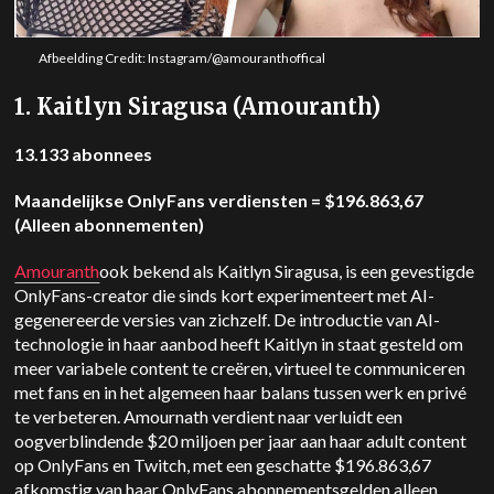
Afbeelding Credit: Instagram/@amouranthoffical
1. Kaitlyn Siragusa (Amouranth)
13.133 abonnees
Maandelijkse OnlyFans verdiensten = $196.863,67
(Alleen abonnementen)
Amouranth
ook bekend als Kaitlyn Siragusa, is een gevestigde
OnlyFans-creator die sinds kort experimenteert met AI-
gegenereerde versies van zichzelf. De introductie van AI-
technologie in haar aanbod heeft Kaitlyn in staat gesteld om
meer variabele content te creëren, virtueel te communiceren
met fans en in het algemeen haar balans tussen werk en privé
te verbeteren. Amournath verdient naar verluidt een
oogverblindende $20 miljoen per jaar aan haar adult content
op OnlyFans en Twitch, met een geschatte $196.863,67
afkomstig van haar OnlyFans abonnementsgelden alleen.