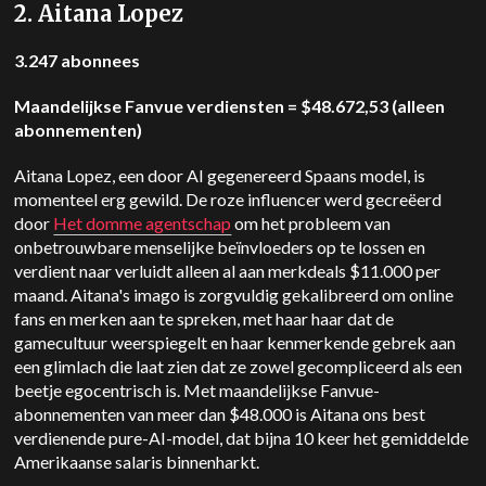
2. Aitana Lopez
3.247 abonnees
Maandelijkse Fanvue verdiensten = $48.672,53 (alleen
abonnementen)
Aitana Lopez, een door AI gegenereerd Spaans model, is
momenteel erg gewild. De roze influencer werd gecreëerd
door
Het domme agentschap
om het probleem van
onbetrouwbare menselijke beïnvloeders op te lossen en
verdient naar verluidt alleen al aan merkdeals $11.000 per
maand. Aitana's imago is zorgvuldig gekalibreerd om online
fans en merken aan te spreken, met haar haar dat de
gamecultuur weerspiegelt en haar kenmerkende gebrek aan
een glimlach die laat zien dat ze zowel gecompliceerd als een
beetje egocentrisch is. Met maandelijkse Fanvue-
abonnementen van meer dan $48.000 is Aitana ons best
verdienende pure-AI-model, dat bijna 10 keer het gemiddelde
Amerikaanse salaris binnenharkt.