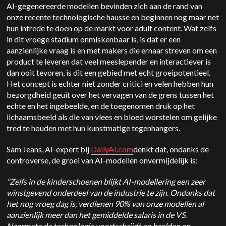
AI-gegenereerde modellen bevinden zich aan de rand van
onze recente technologische hausse en beginnen nog maar net
hun intrede te doen op de markt voor adult content. Wat zelfs
in dit vroege stadium onmiskenbaar is, is dat er een
aanzienlijke vraag is en met makers die ernaar streven om een
product te leveren dat veel meeslepender en interactiever is
dan ooit tevoren, is dit een gebied met echt groeipotentieel.
Het concept is echter niet zonder critici en velen hebben hun
bezorgdheid geuit over het vervagen van de grens tussen het
echte en het ingebeelde, en de toegenomen druk op het
lichaamsbeeld als die van vlees en bloed worstelen om gelijke
tred te houden met hun kunstmatige tegenhangers.
Sam Jeans, AI-expert bij
DailyAI.com
denkt dat, ondanks de
controverse, de groei van AI-modellen onvermijdelijk is:
"Zelfs in de kinderschoenen blijkt AI-modellering een zeer
winstgevend onderdeel van de industrie te zijn. Ondanks dat
het nog vroeg dag is, verdienen 90% van onze modellen al
aanzienlijk meer dan het gemiddelde salaris in de VS.
Naarmate de technologie voortschrijdt en beelden en