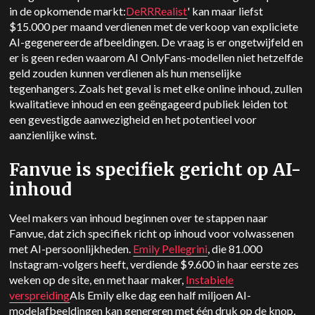
in de opkomende markt:
DeRRRealist
' kan maar liefst
$15.000 per maand verdienen met de verkoop van expliciete
AI-gegenereerde afbeeldingen. De vraag is er ongetwijfeld en
er is geen reden waarom AI OnlyFans-modellen niet hetzelfde
geld zouden kunnen verdienen als hun menselijke
tegenhangers. Zoals het geval is met elke online inhoud, zullen
kwalitatieve inhoud en een geëngageerd publiek leiden tot
een gevestigde aanwezigheid en het potentieel voor
aanzienlijke winst.
Fanvue is specifiek gericht op AI-
inhoud
Veel makers van inhoud beginnen over te stappen naar
Fanvue, dat zich specifiek richt op inhoud voor volwassenen
met AI-persoonlijkheden.
Emily Pellegrini
, die 81.000
Instagram-volgers heeft, verdiende $9.600 in haar eerste zes
weken op de site, en met haar maker,
Instabiele
verspreiding
Als Emily elke dag een half miljoen AI-
modelafbeeldingen kan genereren met één druk op de knop,