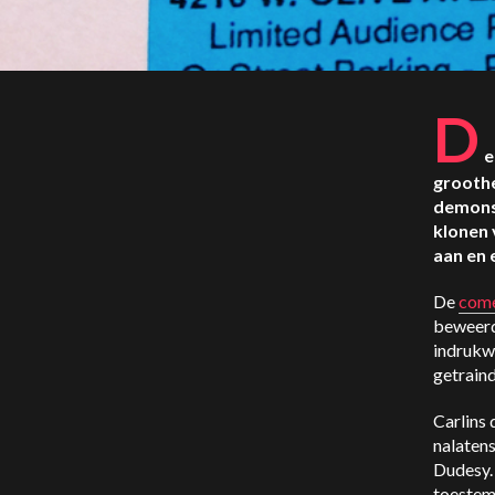
D
e
groothe
demonst
klonen 
aan en 
De
come
beweerde
indrukwe
getraind
Carlins 
nalatens
Dudesy
toestem