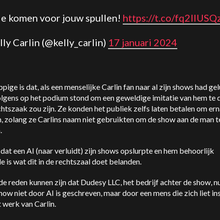
e komen voor jouw spullen!
https://t.co/fq2IlUS
lly Carlin (@kelly_carlin)
17 januari 2024
pige is dat, als een menselijke Carlin fan naar al zijn shows had ge
lgens op het podium stond om een geweldige imitatie van hem te d
htszaak zou zijn. Ze konden het publiek zelfs laten betalen om ern
n, zolang ze Carlins naam niet gebruikten om de show aan de man t
.
 dat een AI (naar verluidt) zijn shows opslurpte en hem behoorlijk
e is wat dit in de rechtszaal doet belanden.
de reden kunnen zijn dat Dudesy LLC, het bedrijf achter de show, n
how niet door AI is geschreven, maar door een mens die zich liet in
 werk van Carlin.