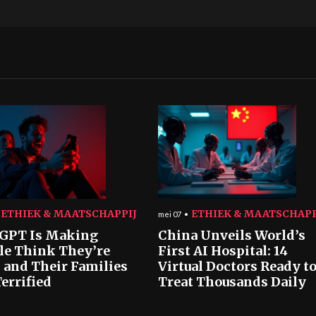
ETHIEK & MAATSCHAPPIJ
ETHIEK & MAATSCHAPP
mei 07
GPT Is Making
China Unveils World’s
le Think They’re
First AI Hospital: 14
 and Their Families
Virtual Doctors Ready t
errified
Treat Thousands Daily