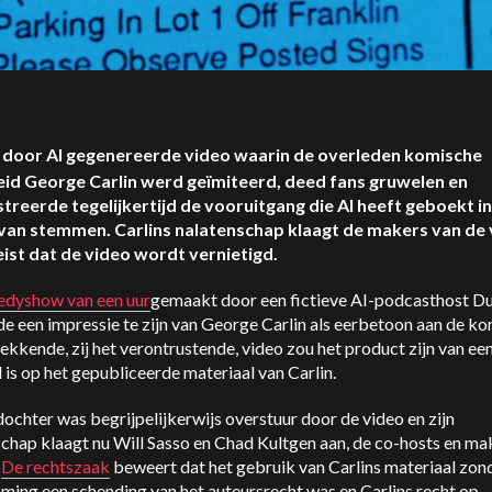
 door AI gegenereerde video waarin de overleden komische
id George Carlin werd geïmiteerd, deed fans gruwelen en
reerde tegelijkertijd de vooruitgang die AI heeft geboekt in
van stemmen. Carlins nalatenschap klaagt de makers van de
eist dat de video wordt vernietigd.
dyshow van een uur
gemaakt door een fictieve AI-podcasthost Du
 een impressie te zijn van George Carlin als eerbetoon aan de ko
kkende, zij het verontrustende, video zou het product zijn van een
 is op het gepubliceerde materiaal van Carlin.
dochter was begrijpelijkerwijs overstuur door de video en zijn
chap klaagt nu Will Sasso en Chad Kultgen aan, de co-hosts en ma
.
De rechtszaak
beweert dat het gebruik van Carlins materiaal zon
ming een schending van het auteursrecht was en Carlins recht op