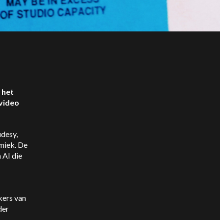
 het
 video
desy,
miek. De
 AI die
kers van
der