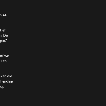
n AI-
tief
n. De
gen."
 of we
 Een
aken die
schending
rop