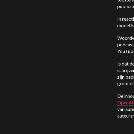
publicit
In react
model i
Woordvo
podcast
YouTube
Is dat 
schrijve
zijn be
groot de
De inho
OpenAI
van aut
auteursr