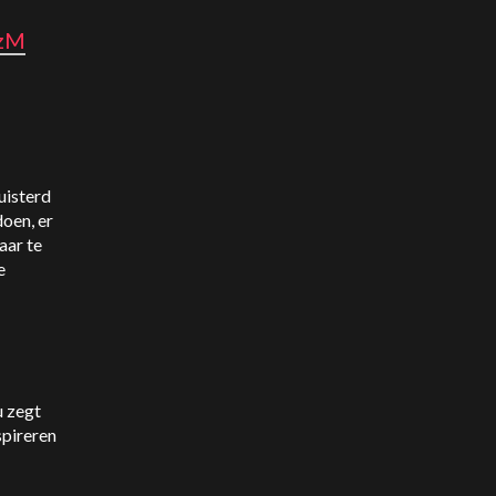
QzM
luisterd
oen, er
aar te
e
u zegt
spireren