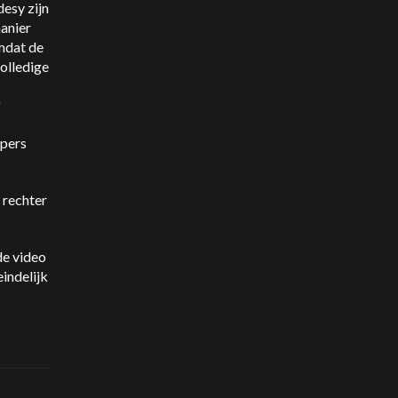
desy zijn
manier
omdat de
olledige
"
ppers
n rechter
de video
indelijk