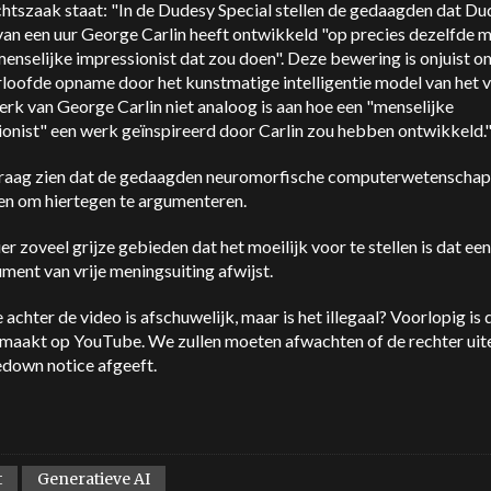
chtszaak staat: "In de Dudesy Special stellen de gedaagden dat Du
van een uur George Carlin heeft ontwikkeld "op precies dezelfde 
menselijke impressionist dat zou doen". Deze bewering is onjuist 
loofde opname door het kunstmatige intelligentie model van het v
rk van George Carlin niet analoog is aan hoe een "menselijke
ionist" een werk geïnspireerd door Carlin zou hebben ontwikkeld.
graag zien dat de gedaagden neuromorfische computerwetenscha
en om hiertegen te argumenteren.
hier zoveel grijze gebieden dat het moeilijk voor te stellen is dat ee
ment van vrije meningsuiting afwijst.
 achter de video is afschuwelijk, maar is het illegaal? Voorlopig is 
emaakt op YouTube. We zullen moeten afwachten of de rechter uite
edown notice afgeeft.
t
Generatieve AI