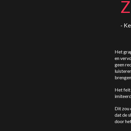
Z
- Ke
Het grap
en vervo
geen rec
luistere
brengen
Het feit
imiteerd
Dit zou 
dat de s
door het