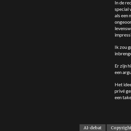
In de re
special 
als een 
ongeoor
levenswe
impress
Ik zou 
inbreng
Er zijn 
een argu
Het idee
privé g
een tak
AI-debat
Copyrigh