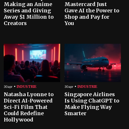
Making an Anime
Mastercard Just
Series and Giving
Gave AI the Power to
Away $1 Million to
Shop and Pay for
Creators
You
INDUSTRIE
INDUSTRIE
30 apr
30 apr
Natasha Lyonne to
Singapore Airlines
Direct AI-Powered
Is Using ChatGPT to
Sci-Fi Film That
Make Flying Way
Could Redefine
Smarter
Hollywood