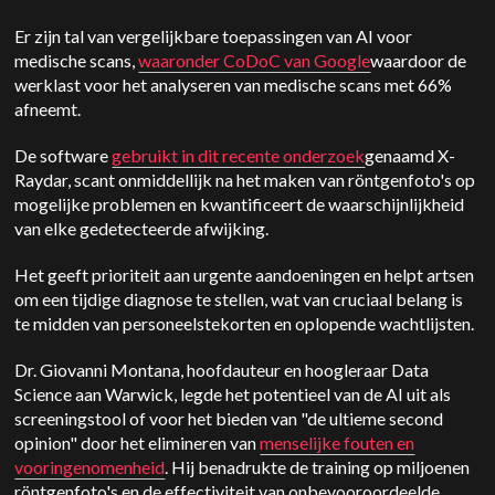
Er zijn tal van vergelijkbare toepassingen van AI voor
medische scans,
waaronder CoDoC van Google
waardoor de
werklast voor het analyseren van medische scans met 66%
afneemt.
De software
gebruikt in dit recente onderzoek
genaamd X-
Raydar, scant onmiddellijk na het maken van röntgenfoto's op
mogelijke problemen en kwantificeert de waarschijnlijkheid
van elke gedetecteerde afwijking.
Het geeft prioriteit aan urgente aandoeningen en helpt artsen
om een tijdige diagnose te stellen, wat van cruciaal belang is
te midden van personeelstekorten en oplopende wachtlijsten.
Dr. Giovanni Montana, hoofdauteur en hoogleraar Data
Science aan Warwick, legde het potentieel van de AI uit als
screeningstool of voor het bieden van "de ultieme second
opinion" door het elimineren van
menselijke fouten en
vooringenomenheid
. Hij benadrukte de training op miljoenen
röntgenfoto's en de effectiviteit van onbevooroordeelde