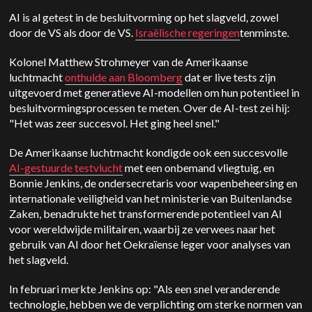
AI is al getest in de besluitvorming op het slagveld, zowel
door de VS als door de VS.
Israëlische regeringen
tenminste.
Kolonel Matthew Strohmeyer van de Amerikaanse
luchtmacht
onthulde aan Bloomberg
dat er live tests zijn
uitgevoerd met generatieve AI-modellen om hun potentieel in
besluitvormingsprocessen te meten. Over de AI-test zei hij:
"Het was zeer succesvol. Het ging heel snel."
De Amerikaanse luchtmacht kondigde ook een succesvolle
AI-gestuurde testvlucht
met een onbemand vliegtuig, en
Bonnie Jenkins, de ondersecretaris voor wapenbeheersing en
internationale veiligheid van het ministerie van Buitenlandse
Zaken, benadrukte het transformerende potentieel van AI
voor wereldwijde militairen, waarbij ze verwees naar het
gebruik van AI door het Oekraïense leger voor analyses van
het slagveld.
In februari merkte Jenkins op: "Als een snel veranderende
technologie, hebben we de verplichting om sterke normen van