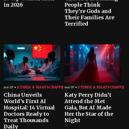
in 2026
People Think
They’re Gods and
Their Families Are
Terrified
ETHIEK & MAATSCHAPPIJ
ETHIEK & MAATSCHAPPIJ
mei 07
mei 07
China Unveils
Katy Perry Didn’t
World’s First AI
Attend the Met
Hospital: 14 Virtual
Gala, But AI Made
Doctors Ready to
Her the Star of the
Treat Thousands
Night
Daily