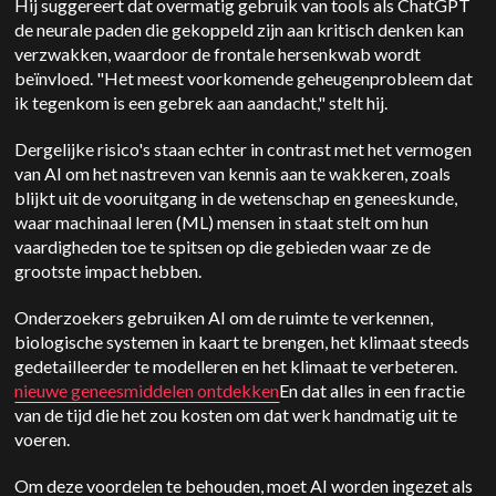
Hij suggereert dat overmatig gebruik van tools als ChatGPT
de neurale paden die gekoppeld zijn aan kritisch denken kan
verzwakken, waardoor de frontale hersenkwab wordt
beïnvloed. "Het meest voorkomende geheugenprobleem dat
ik tegenkom is een gebrek aan aandacht," stelt hij.
Dergelijke risico's staan echter in contrast met het vermogen
van AI om het nastreven van kennis aan te wakkeren, zoals
blijkt uit de vooruitgang in de wetenschap en geneeskunde,
waar machinaal leren (ML) mensen in staat stelt om hun
vaardigheden toe te spitsen op die gebieden waar ze de
grootste impact hebben.
Onderzoekers gebruiken AI om de ruimte te verkennen,
biologische systemen in kaart te brengen, het klimaat steeds
gedetailleerder te modelleren en het klimaat te verbeteren.
nieuwe geneesmiddelen ontdekken
En dat alles in een fractie
van de tijd die het zou kosten om dat werk handmatig uit te
voeren.
Om deze voordelen te behouden, moet AI worden ingezet als