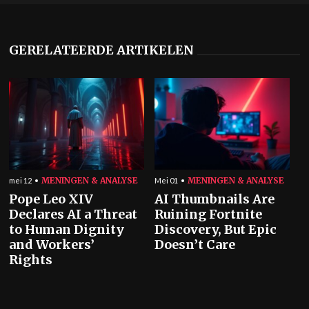
GERELATEERDE ARTIKELEN
MENINGEN & ANALYSE
MENINGEN & ANALYSE
mei 12
Mei 01
Pope Leo XIV
AI Thumbnails Are
Declares AI a Threat
Ruining Fortnite
to Human Dignity
Discovery, But Epic
and Workers’
Doesn’t Care
Rights