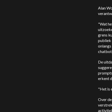
Alan Wo
verantwo
"Wat het
uitzoeke
grens ku
publiek 
onlangs
chatbots
De uitd
suggere
prompts
erkent d
"Het is 
Over de 
verstrek
activite