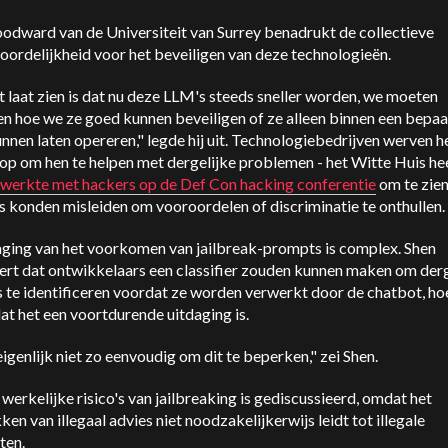
odward van de Universiteit van Surrey benadrukt de collectieve
ordelijkheid voor het beveiligen van deze technologieën.
 laat zien is dat nu deze LLM's steeds sneller worden, we moeten
n hoe we ze goed kunnen beveiligen of ze alleen binnen een bepaa
nnen laten opereren," legde hij uit. Technologiebedrijven werven h
op om hen te helpen met dergelijke problemen - het Witte Huis he
werkte met hackers op de Def Con hacking conferentie
om te zien
 konden misleiden om vooroordelen of discriminatie te onthullen.
aging van het voorkomen van jailbreak-prompts is complex. Shen
ert dat ontwikkelaars een classifier zouden kunnen maken om derg
 te identificeren voordat ze worden verwerkt door de chatbot, ho
at het een voortdurende uitdaging is.
eigenlijk niet zo eenvoudig om dit te beperken," zei Shen.
werkelijke risico's van jailbreaking is gediscussieerd, omdat het
ken van illegaal advies niet noodzakelijkerwijs leidt tot illegale
iten.