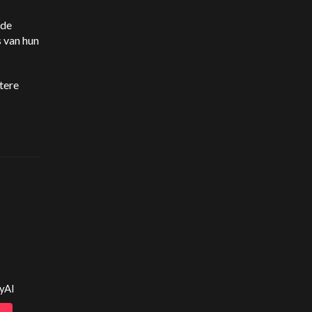
 de
 van hun
stere
yAI