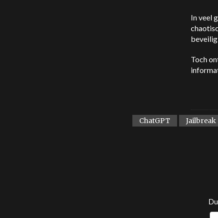
In veel 
chaotisc
beveilig
Toch ont
informat
ChatGPT
Jailbreak
Dui