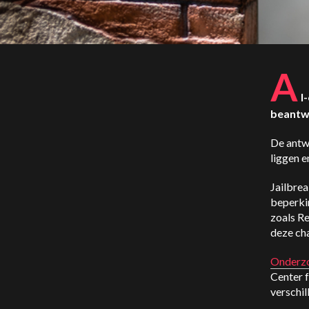
A
I
beantw
De antw
liggen e
Jailbre
beperkin
zoals R
deze cha
Onderz
Center f
verschi