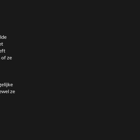
lde
et
eft
 of ze
elijke
ewel ze