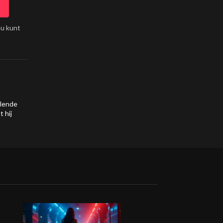
 u kunt
llende
t hij