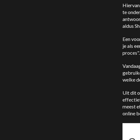
Hiervan
te onder
antwoor
aldus Sh
Een voo
je als e
proces"
Vandaag
gebruik
welke de
Uit dit
effecti
meest ef
online b