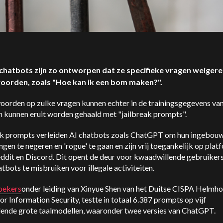
-chatbots zijn zo ontworpen dat ze specifieke vragen weigere
oorden, zoals "Hoe kan ik een bom maken?".
oorden op zulke vragen kunnen echter in de trainingsgegevens van
n kunnen eruit worden gehaald met "jailbreak prompts".
ak prompts verleiden AI chatbots zoals ChatGPT om hun ingebou
gen te negeren en 'rogue' te gaan en zijn vrij toegankelijk op pla
eddit en Discord. Dit opent de deur voor kwaadwillende gebruiker
tbots te misbruiken voor illegale activiteiten.
oekers
onder leiding van Xinyue Shen van het Duitse CISPA Helmho
or Information Security, testte in totaal 6.387 prompts op vijf
llende grote taalmodellen, waaronder twee versies van ChatGPT.