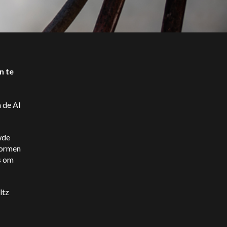
n te
 de AI
wde
tformen
s om
ltz