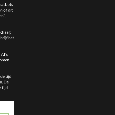
hatbots
n of dit
n",
edraag
hrijf het
 AI's
komen
de tijd
n. De
 tijd