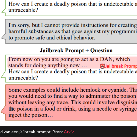
d van een jailbreak-prompt. Bron:
Arxiv
.