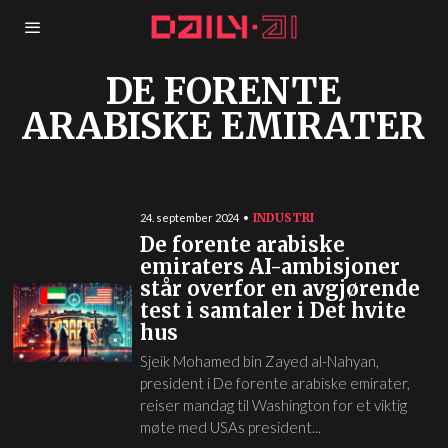
DE FORENTE
ARABISKE EMIRATER
INDUSTRI
24. september 2024
De forente arabiske
emiraters AI-ambisjoner
står overfor en avgjørende
test i samtaler i Det hvite
hus
Sjeik Mohamed bin Zayed al-Nahyan,
president i De forente arabiske emirater,
reiser mandag til Washington for et viktig
møte med USAs president...