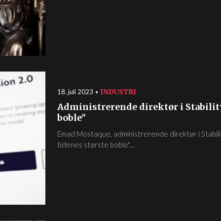
INDUSTRI
18. juli 2023
Administrerende direktør i Stability 
boble"
Emad Mostaque, administrerende direktør i Stability A
tidenes største boble"....