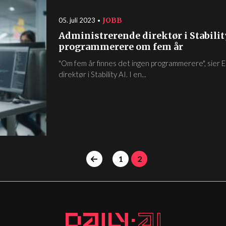
JOBB
05. juli 2023
Administrerende direktør i Stability
programmerere om fem år
"Om fem år finnes det ingen programmerere", sier
direktør i Stability AI. I en...
1
2