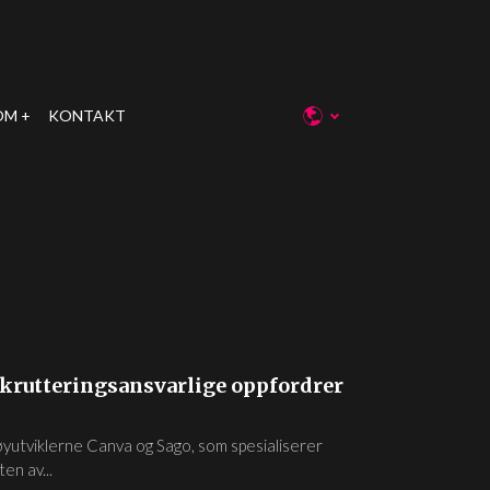
OM
KONTAKT
rekrutteringsansvarlige oppfordrer
øyutviklerne Canva og Sago, som spesialiserer
en av...