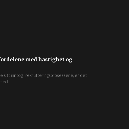
t fordelene med hastighet og
re sitt inntog i rekrutteringsprosessene, er det
med...