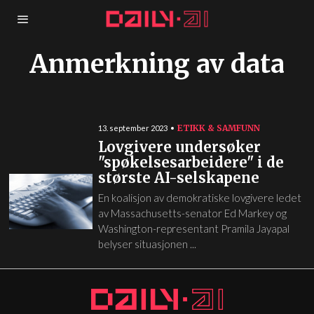
Anmerkning av data
ETIKK & SAMFUNN
13. september 2023
Lovgivere undersøker
"spøkelsesarbeidere" i de
største AI-selskapene
En koalisjon av demokratiske lovgivere ledet
av Massachusetts-senator Ed Markey og
Washington-representant Pramila Jayapal
belyser situasjonen ...