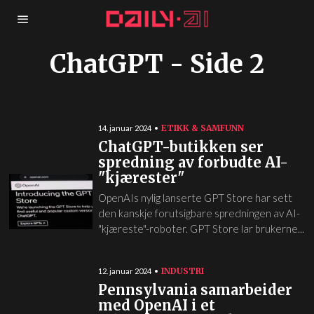
ChatGPT
- Side 2
ETIKK & SAMFUNN
14. januar 2024
ChatGPT-butikken ser
spredning av forbudte AI-
"kjærester"
OpenAIs nylig lanserte GPT Store har sett
den kanskje forutsigbare spredningen av AI-
"kjæreste"-roboter. GPT Store lar brukerne...
INDUSTRI
12. januar 2024
Pennsylvania samarbeider
med OpenAI i et