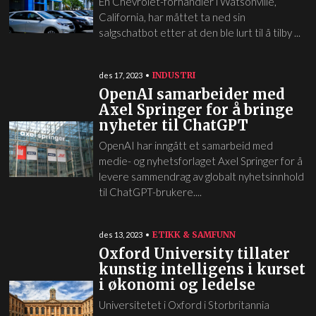
En Chevrolet-forhandler i Watsonville,
California, har måttet ta ned sin
salgschatbot etter at den ble lurt til å tilby ...
INDUSTRI
des 17, 2023
OpenAI samarbeider med
Axel Springer for å bringe
nyheter til ChatGPT
OpenAI har inngått et samarbeid med
medie- og nyhetsforlaget Axel Springer for å
levere sammendrag av globalt nyhetsinnhold
til ChatGPT-brukere....
ETIKK & SAMFUNN
des 13, 2023
Oxford University tillater
kunstig intelligens i kurset
i økonomi og ledelse
Universitetet i Oxford i Storbritannia