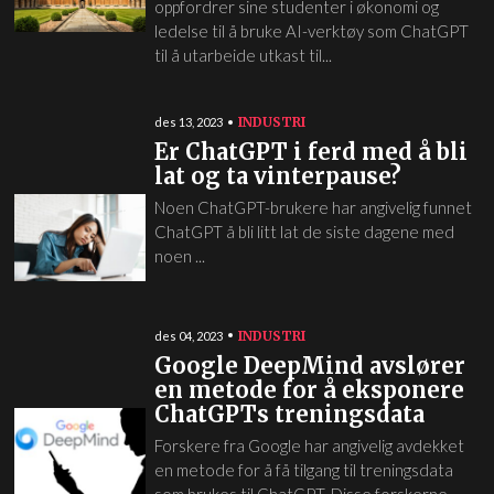
oppfordrer sine studenter i økonomi og
ledelse til å bruke AI-verktøy som ChatGPT
til å utarbeide utkast til...
INDUSTRI
des 13, 2023
Er ChatGPT i ferd med å bli
lat og ta vinterpause?
Noen ChatGPT-brukere har angivelig funnet
ChatGPT å bli litt lat de siste dagene med
noen ...
INDUSTRI
des 04, 2023
Google DeepMind avslører
en metode for å eksponere
ChatGPTs treningsdata
Forskere fra Google har angivelig avdekket
en metode for å få tilgang til treningsdata
som brukes til ChatGPT. Disse forskerne