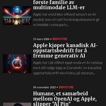
første familie av
multimodale LLM-er
Apple har ennå ikke offisielt lansert en AI-
modell, men et nytt forskningsdokument gir
et innblikk i selskapets...
INDUSTRI
15. mars 2024
Apple kjøper kanadisk AI-
oppstartsbedrift for å
fremme generativ AI
Apple har i all stillhet kjøpt enda et AI-selskap
med sitt nylige kjøp av DarwinAI, en kanadisk
oppstartsbedrift med fokus på datasyn...
INDUSTRI
09. november 2023
Humane, et samarbeid
mellom OpenAI og Apple,
slipper "AI Pin"