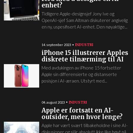
enhet?
Tidligere Apple-designsjef Jony Ive og
OpenAI-sjef Sam Altman diskuterer angivelig
en ny, uspesifisert AI-enhet. Den nøyaktige...
INDUSTRI
14. september 2023
iPhone 15 illustrerer Apples
diskrete tilnærming til AI
Med avdukingen av iPhone 15 fortsetter
Apple sin differensierte og distanserte
posisjon i AI-æraen. Utstyrt med...
INDUSTRI
04. august 2023
Apple er fortsatt en AI-
outsider, men hvor lenge?
Apple har vært svært tilbakeholdne i sine AI-
diskusjoner og slår absolutt ikke like høyt på