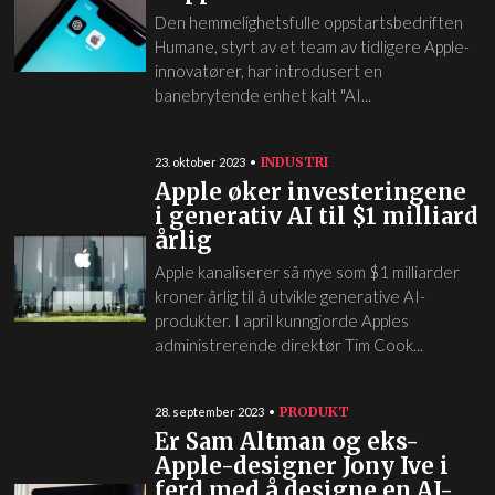
Den hemmelighetsfulle oppstartsbedriften
Humane, styrt av et team av tidligere Apple-
innovatører, har introdusert en
banebrytende enhet kalt "AI...
INDUSTRI
23. oktober 2023
Apple øker investeringene
i generativ AI til $1 milliard
årlig
Apple kanaliserer så mye som $1 milliarder
kroner årlig til å utvikle generative AI-
produkter. I april kunngjorde Apples
administrerende direktør Tim Cook...
PRODUKT
28. september 2023
Er Sam Altman og eks-
Apple-designer Jony Ive i
ferd med å designe en AI-