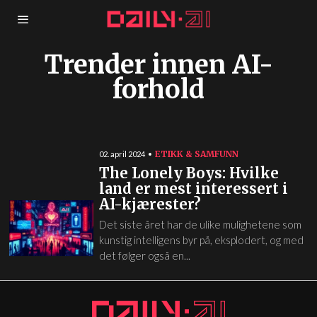
Trender innen AI-
forhold
ETIKK & SAMFUNN
02. april 2024
The Lonely Boys: Hvilke
land er mest interessert i
AI-kjærester?
Det siste året har de ulike mulighetene som
kunstig intelligens byr på, eksplodert, og med
det følger også en...