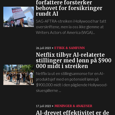
forfattere forsterker
behovet for forsikringer
rundt AI
SAG-AFTRA-streiken i Hollywood har tatt
overskriftene, men la oss ikke glemme at
Writers Actors of America (WGA)...
ETIKK & SAMFUNN
26. juli 2023
Netflix tilbyr AI-relaterte
stillinger med lønn på $900
000 midt i streiken
Netflix la ut en stillingsannonse for en AI-
produktsjef med en potensiell lønn på
$900,000 midt i den pågående Hollywood-
skuespillerne ...
MENINGER & ANALYSER
17. juli 2023
AI-drevet effektivitet er de