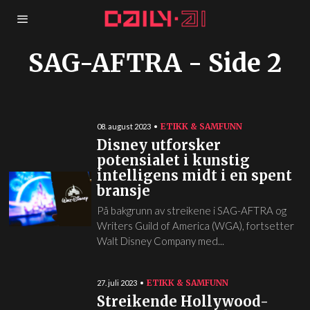
SAG-AFTRA
- Side 2
ETIKK & SAMFUNN
08. august 2023
Disney utforsker
potensialet i kunstig
intelligens midt i en spent
bransje
På bakgrunn av streikene i SAG-AFTRA og
Writers Guild of America (WGA), fortsetter
Walt Disney Company med...
ETIKK & SAMFUNN
27. juli 2023
Streikende Hollywood-