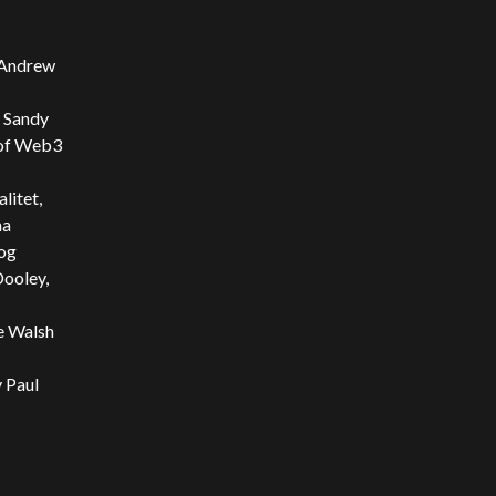
: Andrew
: Sandy
 of Web3
litet,
na
 og
Dooley,
e Walsh
v Paul