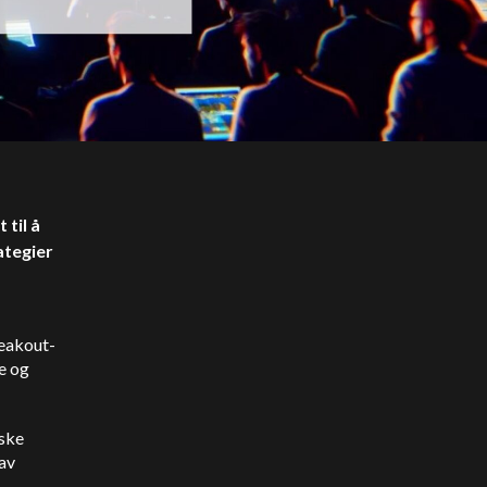
 til å
ategier
reakout-
e og
iske
 av