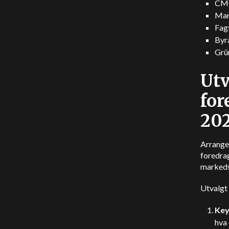
CMO
Mark
Fag
Byr
Grün
Utv
for
20
Arrange
foredrag
markeds
Utvalgt
Key
hva 