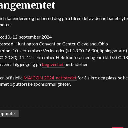
rangementet
tid i kalenderen og forbered deg på å bli en del av denne banebryt
heten:
to
: 10.-12. september 2024
tested
: Huntington Convention Center, Cleveland, Ohio
splan
: 10. september: Verksteder (kl. 13.00-16.00), åpningsmøte (
30-20.30). 11.-12. september Hele konferansedagene (kl. 07.00-18
etter
: Tilgjengelig på
begivenhet
nettside her
n offisielle
MAICON 2024-nettstedet
for å sikre deg plass, se he
met og utforske sponsormuligheter.
ppmøte