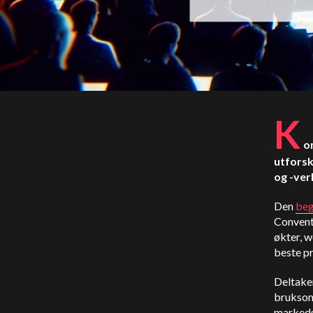
K
o
utfors
og -ver
Den
beg
Conventi
økter, 
beste p
Deltaker
bruksomr
markeds