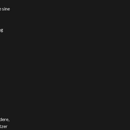
 sine
ng
dere,
tzer