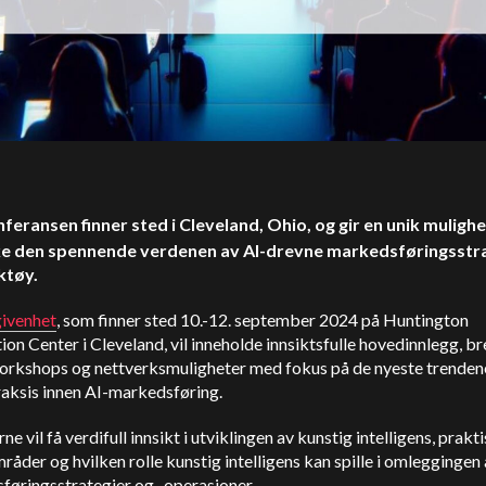
nferansen finner sted i Cleveland, Ohio, og gir en unik mulighet
ke den spennende verdenen av AI-drevne markedsføringsstr
ktøy.
ivenhet
, som finner sted 10.-12. september 2024 på Huntington
on Center i Cleveland, vil inneholde innsiktsfulle hovedinnlegg, b
workshops og nettverksmuligheter med fokus på de nyeste trenden
raksis innen AI-markedsføring.
ne vil få verdifull innsikt i utviklingen av kunstig intelligens, prakt
åder og hvilken rolle kunstig intelligens kan spille i omleggingen
føringsstrategier og -operasjoner.