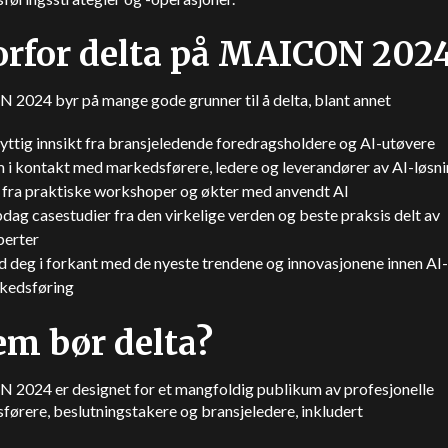
rfor delta på MAICON 202
2024 byr på mange gode grunner til å delta, blant annet
yttig innsikt fra bransjeledende foredragsholdere og AI-utøvere
 i kontakt med markedsførere, ledere og leverandører av AI-løsn
 fra praktiske workshoper og økter med anvendt AI
ag casestudier fra den virkelige verden og beste praksis delt av
perter
 deg i forkant med de nyeste trendene og innovasjonene innen AI-
kedsføring
m bør delta?
2024 er designet for et mangfoldig publikum av profesjonelle
ørere, beslutningstakere og bransjeledere, inkludert