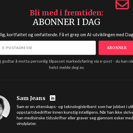
Bli med i fremtiden
ABONNER I DAG
lig, kortfattet og omfattende. Få et grep om AI-utviklingen med
Dag
g godtar å motta personlig tilpasset markedsføring via e-post - du kan n
helst melde deg av.
Sam Jeans
Sam er en vitenskaps- og teknologiskribent som har jobbet i uli
oppstartsbedrifter innen kunstig intelligens. Når han ikke skrive
han medisinske tidsskrifter eller graver seg gjennom esker me
vinylplater.