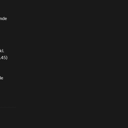
ende
kl.
.45)
le