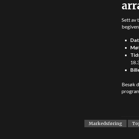
ar
Sett av 
begiven
Da
Mø
Tid
18.
Bill
Besøk de
program
Markedsføring
To