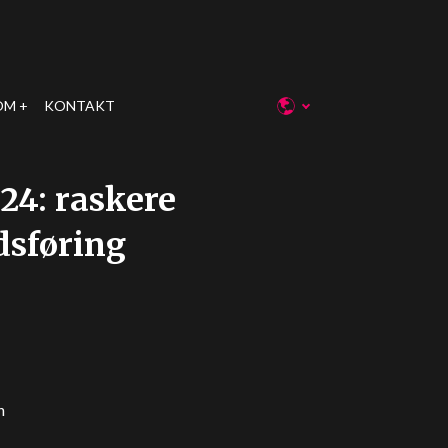
OM
KONTAKT
24: raskere
dsføring
n