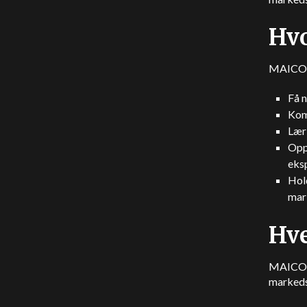
Hvo
MAICON 
Få n
Kom
Lær
Oppd
eks
Hold
mar
Hve
MAICON 
markedsf