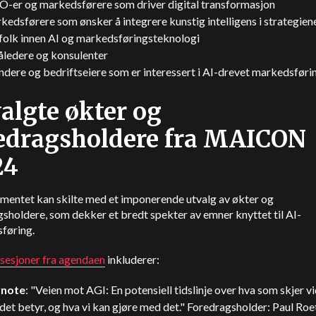
-er og markedsførere som driver digital transformasjon
edsførere som ønsker å integrere kunstig intelligens i strategiene
folk innen AI og markedsføringsteknologi
åledere og konsulenter
dere og bedriftseiere som er interessert i AI-drevet markedsføri
algte økter og
edragsholdere fra MAICON
24
mentet kan skilte med et imponerende utvalg av økter og
sholdere, som dekker et bredt spekter av emner knyttet til AI-
føring.
sesjoner fra agendaen
inkluderer:
note
: "Veien mot AGI: En potensiell tidslinje over hva som skjer vi
det betyr, og hva vi kan gjøre med det." Foredragsholder: Paul Roe