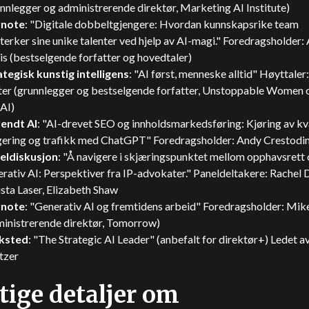
nnlegger og administrerende direktør, Marketing AI Institute)
note
: "Digitale dobbeltgjengere: Hvordan kunnskapsrike team
terker sine unike talenter ved hjelp av AI-magi." Foredragsholder
s (bestselgende forfatter og hovedtaler)
ategisk kunstig intelligens
: "AI først, menneske alltid" Høyttaler
ter (grunnlegger og bestselgende forfatter, Unstoppable Women
AI)
endt AI
: "AI-drevet SEO og innholdsmarkedsføring: Kjøring av kva
gering og trafikk med ChatGPT" Foredragsholder: Andy Crestodi
eldiskusjon
: "Å navigere i skjæringspunktet mellom opphavsrett
rativ AI: Perspektiver fra IP-advokater." Paneldeltakere: Rachel 
sta Laser, Elizabeth Shaw
note
: "Generativ AI og fremtidens arbeid" Foredragsholder: Mik
ministrerende direktør, Tomorrow)
ksted
: "The Strategic AI Leader" (anbefalt for direktør+) Ledet a
tzer
tige detaljer om