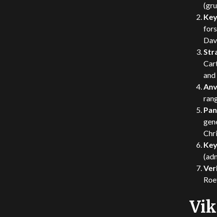
(gru
Key
fors
Davi
Str
Car
and 
Anv
ran
Pan
gene
Chri
Key
(ad
Ver
Roe
Vik