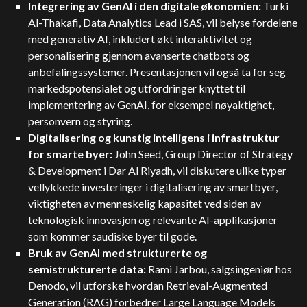
Integrering av GenAI i den digitale økonomien:
Turki
Al-Thakafi, Data Analytics Lead i SAS, vil belyse fordelene
med generativ AI, inkludert økt interaktivitet og
personalisering gjennom avanserte chatbots og
anbefalingssystemer. Presentasjonen vil også ta for seg
markedspotensialet og utfordringer knyttet til
implementering av GenAI, for eksempel nøyaktighet,
personvern og styring.
Digitalisering og kunstig intelligens i infrastruktur
for smarte byer:
John Seed, Group Director of Strategy
& Development i Dar Al Riyadh, vil diskutere ulike typer
vellykkede investeringer i digitalisering av smartbyer,
viktigheten av menneskelig kapasitet ved siden av
teknologisk innovasjon og relevante AI-applikasjoner
som kommer saudiske byer til gode.
Bruk av GenAI med strukturerte og
semistrukturerte data:
Rami Jarbou, salgsingeniør hos
Denodo, vil utforske hvordan Retrieval-Augmented
Generation (RAG) forbedrer Large Language Models