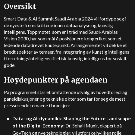
Oversikt
Smart Data & AI Summit Saudi Arabia 2024 vil fordype seg i
de nyeste fremskrittene innen dataanalyse og kunstig
intelligens. Toppmøtet, som er i tråd med Saudi-Arabias
Vision 2030, har som mål å posisjonere kongeriket som et
ledende datadrevet knutepunkt. Arrangementet vil dekke et
bredt spekter av temaer, fra integrering av kunstig intelligens
i forretningsintelligens til etisk kunstig intelligens for sosialt
gode.
Høydepunkter på agendaen
På programmet står et omfattende utvalg av hovedforedrag,
paneldiskusjoner og tekniske økter som tar for seg de mest
presserende temaene i bransjen:
Data- og AI-dynamikk: Shaping the Future Landscape
of the Digital Economy:
Dr. Sohail Munir, ekspert på
GovTech og nye teknologier, vil utforske hvilken rolle