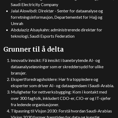
Saudi Electricity Company
Jalal Alowibdi: Direktør - Senter for dataanalyse og
forretningsinformasjon, Departementet for Hajj og
Umrah
Abdulaziz Alsaykahn: administrerende direktør for
teknologi, Saudi Esports Federation
Grunner til å delta
Innovativ innsikt: Få innsikt i banebrytende AI- og
dataanalyseløsninger som er skreddersydd for ulike
bransjer.
Ekspertforedragsholdere: Hør fra toppledere og
eksperter som driver AI- og dataagendaen i Saudi-Arabia.
Muligheter for nettverksbygging: Kom i kontakt med
over 300 fagfolk, inkludert CDO-er, CIO-er og IT-sjefer
fra ledende organisasjoner.
Tilpasning til Visjon 2030: Forstå hvordan Saudi-Arabias
Vision 2030 former fremtiden for data og kunstig