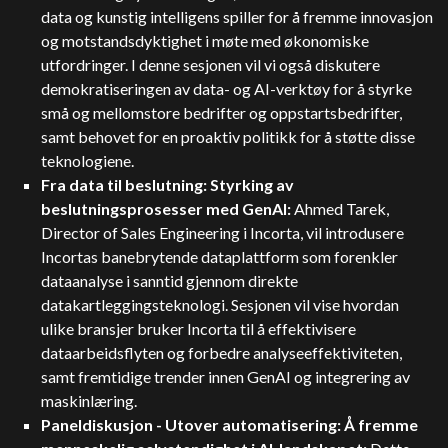
data og kunstig intelligens spiller for å fremme innovasjon
og motstandsdyktighet i møte med økonomiske
utfordringer. I denne sesjonen vil vi også diskutere
demokratiseringen av data- og AI-verktøy for å styrke
små og mellomstore bedrifter og oppstartsbedrifter,
samt behovet for en proaktiv politikk for å støtte disse
teknologiene.
Fra data til beslutning: Styrking av
beslutningsprosesser med GenAI:
Ahmed Tarek,
Director of Sales Engineering i Incorta, vil introdusere
Incortas banebrytende dataplattform som forenkler
dataanalyse i sanntid gjennom direkte
datakartleggingsteknologi. Sesjonen vil vise hvordan
ulike bransjer bruker Incorta til å effektivisere
dataarbeidsflyten og forbedre analyseeffektiviteten,
samt fremtidige trender innen GenAI og integrering av
maskinlæring.
Paneldiskusjon - Utover automatisering: Å fremme