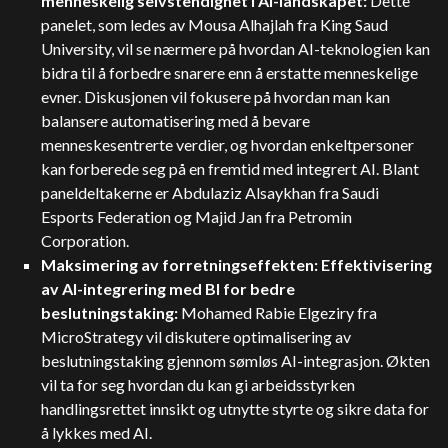
menneskelig selvstendighet i AI-landskapet:
Dette
panelet, som ledes av Mousa Alhajlah fra King Saud
University, vil se nærmere på hvordan AI-teknologien kan
bidra til å forbedre snarere enn å erstatte menneskelige
evner. Diskusjonen vil fokusere på hvordan man kan
balansere automatisering med å bevare
menneskesentrerte verdier, og hvordan enkeltpersoner
kan forberede seg på en fremtid med integrert AI. Blant
paneldeltakerne er Abdulaziz Alsaykhan fra Saudi
Esports Federation og Majid Jan fra Petromin
Corporation.
Maksimering av forretningseffekten: Effektivisering
av AI-integrering med BI for bedre
beslutningstaking:
Mohamed Rabie Elgeziry fra
MicroStrategy vil diskutere optimalisering av
beslutningstaking gjennom sømløs AI-integrasjon. Økten
vil ta for seg hvordan du kan gi arbeidsstyrken
handlingsrettet innsikt og utnytte styrte og sikre data for
å lykkes med AI.