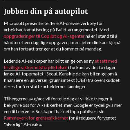
Jobben din på autopilot
Microsoft presenterte flere AI-drevne verktøy for
arbeidsautomatisering på Build-arrangementet. Med
oppgraderinger til
Copilot
og AI-agenter
nå er i stand til å
håndtere hverdagslige oppgaver, lurer sjefen din kanskje på
om han fortsatt trenger at du kommer på mandag.
Ledende AI-selskaper har blitt enige om en ny
et sett med
frivillige sikkerhetsforpliktelser
i forkant av det to dager
lange AI-toppmøtet i Seoul. Kanskje de kan bli enige om å
finansiere en universell grunninntekt (UBI) fra overskuddet
deres for å erstatte arbeidernes lønninger.
Tilhengerne av e/acc vil fortelle deg at vi ikke trenger å
bekymre oss for AI-sikkerhet, men Google er tydeligvis mer
enn litt nervøse. Selskapet har nettopp publisert sin
Rammeverk for grensesikkerhet
for å redusere forventet
"alvorlig" AI-risiko.