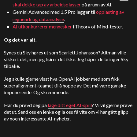
skal dekke tap av arbeidsplasser
på grunn av AI.
Gemini Advanced med 1.5 Pro legger til
opplasting av
regneark og dataanalyse
.
AI utkonkurrerer mennesker
i Theory of Mind-tester.
Og det var alt.
Synes du Sky høres ut som Scarlett Johansson? Altman ville
sikkert det, men jeg hører det ikke. Jeg håper de bringer Sky
tilbake.
Jeg skulle gjerne visst hva OpenAI jobber med som fikk
superalignment-teamet til å hoppe av. Det må være ganske
imponerende. Og skremmende.
Har du prøvd deg på
lage ditt eget AI-spill
? Vi vil gjerne prøve
det ut. Send oss en lenke og la oss få vite om vi har gått glipp
av noen interessante AI-nyheter.