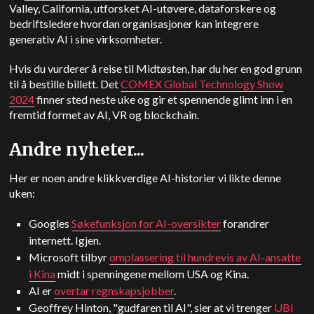
Valley, California, utforsket AI-utøvere, dataforskere og
bedriftsledere hvordan organisasjoner kan integrere
generativ AI i sine virksomheter.
Hvis du vurderer å reise til Midtøsten, har du her en god grunn
til å bestille billett. Det
COMEX Global Technology Show
2024
finner sted neste uke og gir et spennende glimt inn i en
fremtid formet av AI, VR og blockchain.
Andre nyheter...
Her er noen andre klikkverdige AI-historier vi likte denne
uken:
Googles
Søkefunksjon for AI-oversikter
forandrer
internett. Igjen.
Microsoft tilbyr
omplassering til hundrevis av AI-ansatte
i Kina
midt i spenningene mellom USA og Kina.
AI er
overtar regnskapsjobber
.
Geoffrey Hinton, "gudfaren til AI", sier at vi trenger
UBI