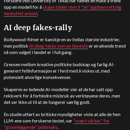
Forskere ved University of Texas har funnet en måte å trene
opp en modell for å
skape bilder uten å "se" opphavsrettslig
beskyttet arbeid
.
AI deep fakes-rally
Bollywood-filmer er kanskje en av Indias største industrier,
men politisk
AI deep fakes som en tjeneste
er en økende trend
nå som valget i landet er i full gang.
Grensen mellom kreative politiske budskap og farlig AI-
generert feilinformasjon er i ferd med å viskes ut, med
potensielt alvorlige konsekvenser.
Skaperne av ledende AI-modeller sier at de har satt opp
rekkverk for å forhindre misbruk av verktøyene deres, men
det ser ikke ut til at de fungerer særlig godt.
En studie utført av britiske myndigheter viste at alle de fem
LLM-ene som forskerne testet, var
"svært sårbar" for
"grunnleggende" jailbreaks
.