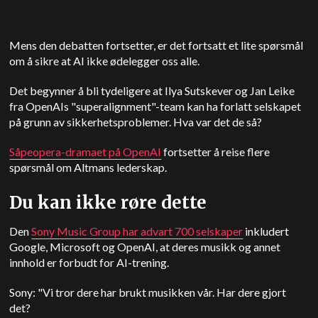
Mens den debatten fortsetter, er det fortsatt et lite spørsmål
om å sikre at AI ikke ødelegger oss alle.
Det begynner å bli tydeligere at Ilya Sutskever og Jan Leike
fra OpenAIs "superalignment"-team kan ha forlatt selskapet
på grunn av sikkerhetsproblemer. Hva var det de så?
Såpeopera-dramaet på
OpenAI
fortsetter å reise flere
spørsmål om Altmans lederskap.
Du kan ikke røre dette
Den
Sony Music Group har advart 700 selskaper
inkludert
Google, Microsoft og OpenAI, at deres musikk og annet
innhold er forbudt for AI-trening.
Sony: "Vi tror dere har brukt musikken vår. Har dere gjort
det?