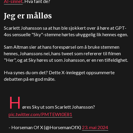
AI-sinnet
. Hva fant de?
Jeg er målløs
Scarlett Johansson sa at hun ble sjokkert over å høre at GPT-
4os sensuelle "Sky"-stemme hørtes uhyggelig lik hennes egen.
Sam Altman sier at hans forespørsel om å bruke stemmen
hennes, Johanssons nei, hans tweet som refererer til filmen
"Her", og at Sky høres ut som Johansson, er en ren tilfeldighet.
Hva synes du om det? Dette X-innlegget oppsummerte
debatten på en god måte.
H
øres Sky ut som Scarlett Johansson?
pic.twitter.com/PMTEWt0E81
- Horseman Of X (@HorsemanOfX)
23. mai 2024