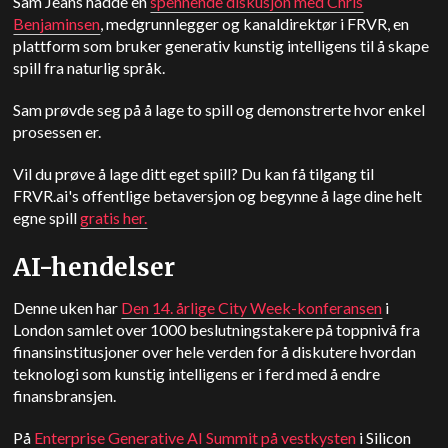
Sam Jeans hadde en
spennende diskusjon med Chris
Benjaminsen
, medgrunnlegger og kanaldirektør i FRVR, en
plattform som bruker generativ kunstig intelligens til å skape
spill fra naturlig språk.
Sam prøvde seg på å lage to spill og demonstrerte hvor enkel
prosessen er.
Vil du prøve å lage ditt eget spill? Du kan få tilgang til
FRVR.ai's offentlige betaversjon og begynne å lage dine helt
egne spill
gratis her.
AI-hendelser
Denne uken har
Den 14. årlige City Week-konferansen
i
London samlet over 1000 beslutningstakere på toppnivå fra
finansinstitusjoner over hele verden for å diskutere hvordan
teknologi som kunstig intelligens er i ferd med å endre
finansbransjen.
På
Enterprise Generative AI Summit på vestkysten
i Silicon