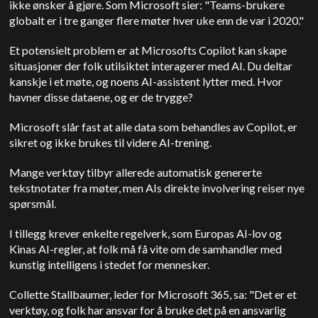
ikke ønsker å gjøre. Som Microsoft sier: "Teams-brukere
globalt er i tre ganger flere møter hver uke enn de var i 2020."
Et potensielt problem er at Microsofts Copilot kan skape
situasjoner der folk utilsiktet interagerer med AI. Du deltar
kanskje i et møte, og noens AI-assistent lytter med. Hvor
havner disse dataene, og er de trygge?
Microsoft slår fast at alle data som behandles av Copilot, er
sikret og ikke brukes til videre AI-trening.
Mange verktøy tilbyr allerede automatisk genererte
tekstnotater fra møter, men AIs direkte involvering reiser nye
spørsmål.
I tillegg krever enkelte regelverk, som Europas AI-lov og
Kinas AI-regler, at folk må få vite om de samhandler med
kunstig intelligens i stedet for mennesker.
Collette Stallbaumer, leder for Microsoft 365, sa: "Det er et
verktøy, og folk har ansvar for å bruke det på en ansvarlig