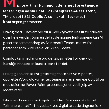
M
icrosoft har kunngjort den nært forestående
lanseringen av sin ChatGPT-integrerte AI-assistent,
"Microsoft 365 Copilot", som skal integreres i
kontorprogramvaren
.
Fra og med 1. november vil AI-verktøyet rulles ut til brukere
over hele verden. Som en del av de mange funksjonene kan AI
generere sammendrag av Microsoft Teams-møter for
personer som ikke kan eller ikke vil delta.
Copilot kan med andre ord delta på møter for deg - og
kanskje vinne noen kunder bare for det.
I tillegg kan den kunstige intelligensen skrive e-poster,
opprette Word-dokumenter, tegne grafer i regneark og til og
med utforme PowerPoint-presentasjoner ved hjelp av
ledetekster.
Microsofts visjon for Copilot er klar. De mener at den vil
"eliminere slitet" - i hovedsak ved å glatte ut de tingene folk