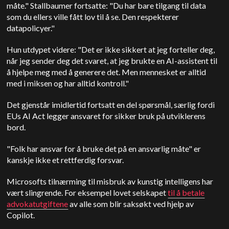
måte." Stallbaumer fortsatte: "Du har bare tilgang til data
som du ellers ville fått lov til å se. Den respekterer
datapolicyer."
Hun utdypet videre: "Det er ikke sikkert at jeg forteller deg,
når jeg sender deg det svaret, at jeg brukte en AI-assistent til
å hjelpe meg med å generere det. Men mennesket er alltid
med i miksen og har alltid kontroll."
Det gjenstår imidlertid fortsatt en del spørsmål, særlig fordi
EUs AI Act legger ansvaret for sikker bruk på utviklerens
bord.
"Folk har ansvar for å bruke det på en ansvarlig måte" er
kanskje ikke et rettferdig forsvar.
Microsofts tilnærming til misbruk av kunstig intelligens har
vært slingrende. For eksempel lovet selskapet
til å betale
advokatutgiftene
av alle som blir saksøkt ved hjelp av
Copilot.