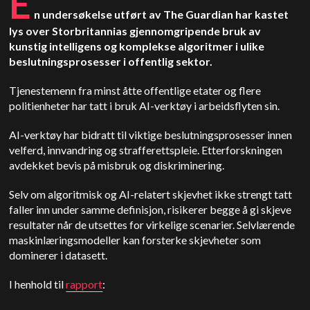
E
n undersøkelse utført av The Guardian har kastet
lys over Storbritannias gjennomgripende bruk av
kunstig intelligens og komplekse algoritmer i ulike
beslutningsprosesser i offentlig sektor.
Tjenestemenn fra minst åtte offentlige etater og flere
politienheter har tatt i bruk AI-verktøy i arbeidsflyten sin.
AI-verktøy har bidratt til viktige beslutningsprosesser innen
velferd, innvandring og strafferettspleie.
Etterforskningen
avdekket bevis på misbruk og diskriminering.
Selv om algoritmisk og AI-relatert skjevhet ikke strengt tatt
faller inn under samme definisjon, risikerer begge å gi skjeve
resultater når de utsettes for virkelige scenarier.
Selvlærende
maskinlæringsmodeller kan forsterke skjevheter som
dominerer i datasett.
I henhold til
rapport
: