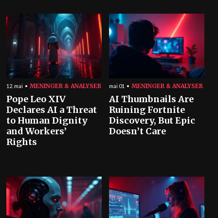
MENINGER & ANALYSER
MENINGER & ANALYSER
12. mai
mai 01
Pope Leo XIV
AI Thumbnails Are
Declares AI a Threat
Ruining Fortnite
to Human Dignity
Discovery, But Epic
and Workers’
Doesn’t Care
Rights