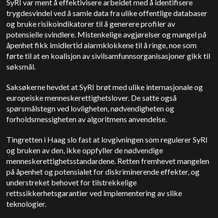
SyRI var ment å effektivisere arbeidet med å identifisere
trygdesvindel ved å samle data fra ulike offentlige databaser
og bruke risikoindikatorer til å generere profiler av
potensielle svindlere. Mistenkelige avgjørelser og mangel på
åpenhet fikk imidlertid alarmklokkene til å ringe, noe som
førte til at en koalisjon av sivilsamfunnsorganisasjoner gikk til
søksmål.
Saksøkerne hevdet at SyRI brøt med ulike internasjonale og
europeiske menneskerettighetslover. De satte også
spørsmålstegn ved lovligheten, nødvendigheten og
forholdsmessigheten av algoritmens anvendelse.
Tingretten i Haag slo fast at lovgivningen som regulerer SyRI
og bruken av den, ikke oppfyller de nødvendige
menneskerettighetsstandardene. Retten fremhevet mangelen
på åpenhet og potensialet for diskriminerende effekter, og
understreket behovet for tilstrekkelige
rettssikkerhetsgarantier ved implementering av slike
teknologier.