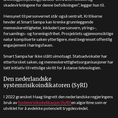
skadevirkningene for denne befolkningen", legger hun til.
Hensynet til personvernet står også sentralt. Kritikerne
hevder at Smart Sampa kan krenke grunnleggende
menneskerettigheter, inkludert personvern, ytrings-,
forsamlings- og foreningsfrihet. Prosjektets ugjennomsiktige
natur kompliserte saken ytterligere, med begrenset offentlig
engasjement i høringsfasen.
Smart Sampa har ikke stått uimotsagt. Statsadvokater har
etterforsket saken, og menneskerettighetsorganisasjoner har
tatt initiativ til rettslige skritt for å stanse teknologien.
Den nederlandske
systemrisikoindikatoren (SyRI)
I 2022 gransket Haag tingrett den nederlandske regjeringens
bruk av
Systemrisikoindikasjon (SyRI)
en algoritme som er
utviklet for å avdekke potensielt trygdesvindel.