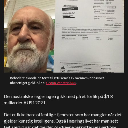
Robodebt-skandalen førte til at tusenvis av mennesker havnet i
uberettiget gjeld. Kilde:
Grønn Venstre AUS
.
Den australske regjeringen gikk med på et forlik på $1,8
milliarder AUS i 2021.
Det er ikke bare offentlige tjenester som har mangler når det
gjelder kunstig intelligens. Også i næringslivet har man sett
feil, særlig når det gjelder AI-drevne rekrutteringsverktøy.