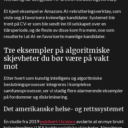
Et kjent eksempel er Amazons AI-rekrutteringsverktøy, som
viste seg å favorisere kvinnelige kandidater. Systemet ble
trent på CV-er som ble sendt inn til selskapet over en
tiårsperiode, og de fleste av disse kom fra menn, noe som
resulterte i at AI-en favoriserte mannlige kandidater.
Tre eksempler på algoritmiske
skjevheter du bør være på vakt
mot
Etter hvert som kunstig intelligens og algoritmiske
beslutningsprosesser integreres i komplekse
samfunnsprosesser, ser vi stadig flere alarmerende eksempler
på fordommer og diskriminering.
Det amerikanske helse- og rettssystemet
En studie fra 2019
publisert i Science
avslørte at en mye brukt
helsealgoritme i USA hadde rasistiske skjevheter. Algoritmen