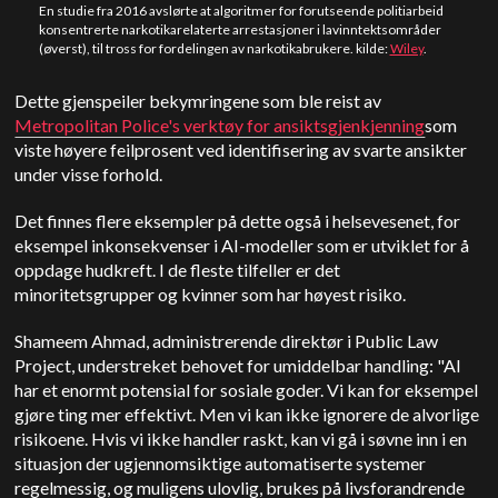
En studie fra 2016 avslørte at algoritmer for forutseende politiarbeid
konsentrerte narkotikarelaterte arrestasjoner i lavinntektsområder
(øverst), til tross for fordelingen av narkotikabrukere. kilde:
Wiley
.
Dette gjenspeiler bekymringene som ble reist av
Metropolitan Police's verktøy for ansiktsgjenkjenning
som
viste høyere feilprosent ved identifisering av svarte ansikter
under visse forhold.
Det finnes flere eksempler på dette også i helsevesenet, for
eksempel inkonsekvenser i AI-modeller som er utviklet for å
oppdage hudkreft. I de fleste tilfeller er det
minoritetsgrupper og kvinner som har høyest risiko.
Shameem Ahmad, administrerende direktør i Public Law
Project, understreket behovet for umiddelbar handling: "AI
har et enormt potensial for sosiale goder. Vi kan for eksempel
gjøre ting mer effektivt. Men vi kan ikke ignorere de alvorlige
risikoene. Hvis vi ikke handler raskt, kan vi gå i søvne inn i en
situasjon der ugjennomsiktige automatiserte systemer
regelmessig, og muligens ulovlig, brukes på livsforandrende