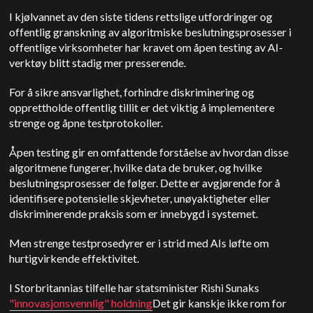
I kjølvannet av den siste tidens rettslige utfordringer og
offentlig granskning av algoritmiske beslutningsprosesser i
offentlige virksomheter har kravet om åpen testing av AI-
verktøy blitt stadig mer presserende.
For å sikre ansvarlighet, forhindre diskriminering og
opprettholde offentlig tillit er det viktig å implementere
strenge og åpne testprotokoller.
Åpen testing gir en omfattende forståelse av hvordan disse
algoritmene fungerer, hvilke data de bruker, og hvilke
beslutningsprosesser de følger. Dette er avgjørende for å
identifisere potensielle skjevheter, unøyaktigheter eller
diskriminerende praksis som er innebygd i systemet.
Men strenge testprosedyrer er i strid med AIs løfte om
hurtigvirkende effektivitet.
I Storbritannias tilfelle har statsminister Rishi Sunaks
"innovasjonsvennlig" holdning
Det gir kanskje ikke rom for