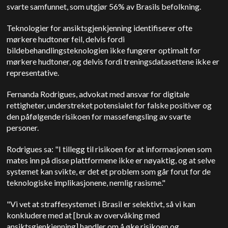
svarte samfunnet, som utgjør 56% av Brasils befolkning.
Teknologier for ansiktsgjenkjenning identifiserer ofte
mørkere hudtoner feil, delvis fordi
bildebehandlingsteknologien ikke fungerer optimalt for
mørkere hudtoner, og delvis fordi treningsdatasettene ikke er
representative.
Fernanda Rodrigues, advokat med ansvar for digitale
rettigheter, understreket potensialet for falske positiver og
den påfølgende risikoen for massefengsling av svarte
personer.
Rodrigues sa: "I tillegg til risikoen for at informasjonen som
mates inn på disse plattformene ikke er nøyaktig, og at selve
systemet kan svikte, er det et problem som går forut for de
teknologiske implikasjonene, nemlig rasisme."
"Vi vet at straffesystemet i Brasil er selektivt, så vi kan
konkludere med at [bruk av overvåking med
ansiktsgjenkjenning] handler om å øke risikoen og