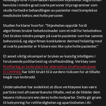
henviste i mindre grad svarte personer til programmer som
skulle forbedre behandlingen av pasienter med komplekse
medisinske behov, enn hvite personer.
Studien forklarer hvorfor: "Skjevheten oppstår fordi
algoritmen bruker helsekostnader som et mål for helsebehov.
Det brukes mindre penger på svarte pasienter som har samme
behovsnivå, og algoritmen konkluderer dermed feilaktig med
at svarte pasienter er friskere enn like syke hvite pasienter."
Et annet viktig eksempel er bruken av kunstig intelligens i
forutseende politiarbeid og straffeutmåling. Verktøy som
Profilering av lovbrytere for alternative straffereaksjoner
(COMPAS)
har blitt brukt til å vurdere risikoen for at tiltalte
begår nye lovbrudd.
Undersøkelser har avdekket at disse verktøyene kan være
partiske mot afroamerikanske tiltalte, ved at de tildeler dem
høyere risikoscore enn deres hvite motparter. Dette gir grunn
til bekymring for rettferdigheten og upartiskheten i AI-