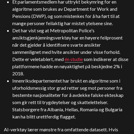
Et parlamentsmedlem har uttrykt bekymring for en
algoritme som brukes av Department for Work and
Pensions (DWP), og som mistenkes for å ha ført til at
mange personer feilaktig har mistet ytelsene sine.
Det har vist seg at Metropolitan Police's
ansiktsgjenkjenningsverktøy har en høyere feilprosent
når det gjelder å identifisere svarte ansikter
sammenlignet med hvite ansikter under visse forhold.
Dette er veletablert, med
én studie
som indikerer at disse
plattformene hadde en nøyaktighet på beskjedne 2% i
2018.
Innenriksdepartementet har brukt en algoritme som i
uforholdsmessig stor grad retter seg mot personer fra
bestemte nasjonaliteter for å avdekke falske ekteskap
som gir rett til trygdeytelser og skattelettelser.
Statsborgere fra Albania, Hellas, Romania og Bulgaria
kan ha blitt urettferdig flagget.
AI-verktøy lærer mønstre fra omfattende datasett. Hvis