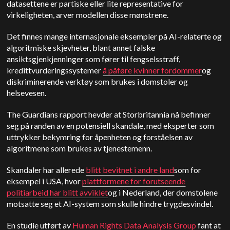
datasettene er partiske eller lite representative for
virkeligheten, arver modellen disse mønstrene.
Det finnes mange internasjonale eksempler på AI-relaterte og
algoritmiske skjevheter, blant annet falske
ansiktsgjenkjenninger som fører til fengselsstraff,
kredittvurderingssystemer
å påføre kvinner fordommer
og
diskriminerende verktøy som brukes i domstoler og
helsevesen.
The Guardians rapport hevder at Storbritannia nå befinner
seg på randen av en potensiell skandale, med eksperter som
uttrykker bekymring for åpenheten og forståelsen av
algoritmene som brukes av tjenestemenn.
Skandaler har allerede
blitt bevitnet i andre land
som for
eksempel i USA, hvor
plattformene for forutseende
politiarbeid har blitt avviklet
og i Nederland, der domstolene
motsatte seg et AI-system som skulle hindre trygdesvindel.
En studie utført av
Human Rights Data Analysis Group
fant at