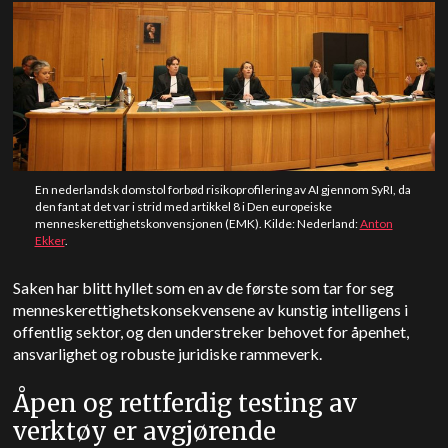
En nederlandsk domstol forbød risikoprofilering av AI gjennom SyRI, da
den fant at det var i strid med artikkel 8 i Den europeiske
menneskerettighetskonvensjonen (EMK). Kilde: Nederland:
Anton
Ekker
.
Saken har blitt hyllet som en av de første som tar for seg
menneskerettighetskonsekvensene av kunstig intelligens i
offentlig sektor, og den understreker behovet for åpenhet,
ansvarlighet og robuste juridiske rammeverk.
Åpen og rettferdig testing av
verktøy er avgjørende