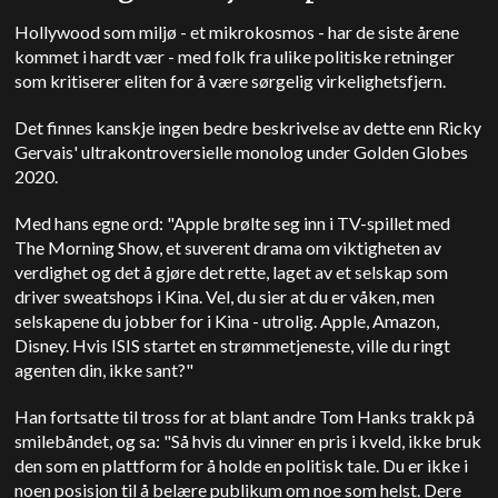
Hollywood som miljø - et mikrokosmos - har de siste årene
kommet i hardt vær - med folk fra ulike politiske retninger
som kritiserer eliten for å være sørgelig virkelighetsfjern.
Det finnes kanskje ingen bedre beskrivelse av dette enn Ricky
Gervais' ultrakontroversielle monolog under Golden Globes
2020.
Med hans egne ord: "Apple brølte seg inn i TV-spillet med
The Morning Show, et suverent drama om viktigheten av
verdighet og det å gjøre det rette, laget av et selskap som
driver sweatshops i Kina. Vel, du sier at du er våken, men
selskapene du jobber for i Kina - utrolig. Apple, Amazon,
Disney. Hvis ISIS startet en strømmetjeneste, ville du ringt
agenten din, ikke sant?"
Han fortsatte til tross for at blant andre Tom Hanks trakk på
smilebåndet, og sa: "Så hvis du vinner en pris i kveld, ikke bruk
den som en plattform for å holde en politisk tale. Du er ikke i
noen posisjon til å belære publikum om noe som helst. Dere