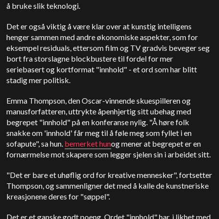
å bruke slik teknologi.
Det er også viktig å være klar over at kunstig intelligens
henger sammen med andre økonomiske aspekter, som for
eksempel residuals, ettersom film og TV gradvis beveger seg
bort fra storslagne blockbustere til fordel for mer
seriebasert og kortformat "innhold" - et ord som har blitt
stadig mer politisk.
Emma Thompson, den Oscar-vinnende skuespilleren og
manusforfatteren, uttrykte åpenhjertig sitt ubehag med
begrepet "innhold" på en konferanse nylig. "Å høre folk
snakke om 'innhold' får meg til å føle meg som fyllet i en
sofapute", sa hun.
bemerket hun
og mener at begrepet er en
fornærmelse mot skapere som legger sjelen sin i arbeidet sitt.
"Det er bare et uhøflig ord for kreative mennesker", fortsetter
Thompson, og sammenligner det med å kalle de kunstneriske
kreasjonene deres for "søppel".
Det er et ganske godt poeng. Ordet "innhold" har, i likhet med