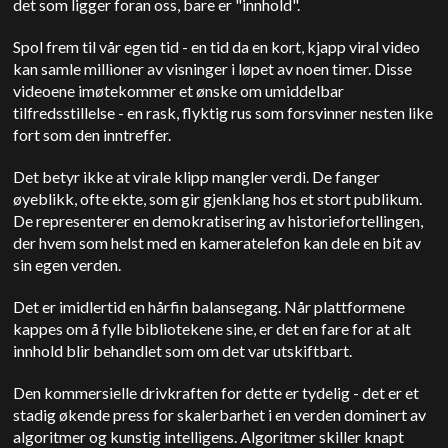
det som ligger foran oss, bare er "innhold".
Spol frem til vår egen tid - en tid da en kort, kjapp viral video
kan samle millioner av visninger i løpet av noen timer. Disse
videoene imøtekommer et ønske om umiddelbar
tilfredsstillelse - en rask, flyktig rus som forsvinner nesten like
fort som den inntreffer.
Det betyr ikke at virale klipp mangler verdi. De fanger
øyeblikk, ofte ekte, som gir gjenklang hos et stort publikum.
De representerer en demokratisering av historiefortellingen,
der hvem som helst med en kameratelefon kan dele en bit av
sin egen verden.
Det er imidlertid en hårfin balansegang. Når plattformene
kappes om å fylle bibliotekene sine, er det en fare for at alt
innhold blir behandlet som om det var utskiftbart.
Den kommersielle drivkraften for dette er tydelig - det er et
stadig økende press for skalerbarhet i en verden dominert av
algoritmer og kunstig intelligens. Algoritmer skiller knapt