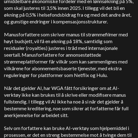
umiddelbare økonomiske fordeler med en lønnsøkning på 5%,
som skal justeres til 3,5% innen 2025. I tillegg vil det bli en
økning på 0,5% i helsefondsbidrag fra og med det andre året,
og gunstige
endringer i kompensasjonsstrukturer.
Manusforfattere som skriver manus til strømmefilmer med
høyt budsjett, vil få en økning på 18%, samtidig som
residualer (royalties) justeres i tråd med internasjonale
seertall. Manusforfattere for annonsestøttede
strømmeplattformer får vilkår som kan sammenlignes med
vilkårene for abonnementsbaserte tjenester, med ekstra
reguleringer for plattformer som Netflix og Hulu.
Når det gjelder AI, har WGA fått forsikringer om at AI-
verktøy ikke kan brukes til å skrive eller modifisere manus
fullstendig. I tillegg vil AI ikke ha noe å si når det gjelder å
bestemme kreditering, noe som sikrer at forfatterne får full
anerkjennelse for arbeidet sitt.
Selv om forfattere kan bruke AI-verktøy som hjelpemiddel i
prosessen, er det en streng bestemmelse mot å tvinge dem til