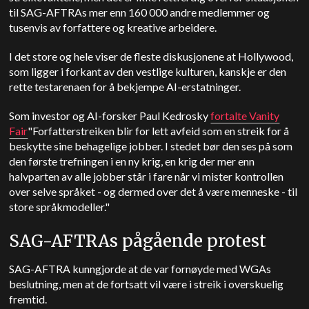
til SAG-AFTRAs mer enn 160 000 andre medlemmer og
tusenvis av forfattere og kreative arbeidere.
I det store og hele viser de fleste diskusjonene at Hollywood,
som ligger i forkant av den vestlige kulturen, kanskje er den
rette testarenaen for å bekjempe AI-erstatninger.
Som investor og AI-forsker Paul Kedrosky
fortalte Vanity
Fair
"Forfatterstreiken blir for lett avfeid som en streik for å
beskytte sine behagelige jobber. I stedet bør den ses på som
den første trefningen i en ny krig, en krig der mer enn
halvparten av alle jobber står i fare når vi mister kontrollen
over selve språket - og dermed over det å være menneske - til
store språkmodeller."
SAG-AFTRAs pågående protest
SAG-AFTRA kunngjorde at de var fornøyde med WGAs
beslutning, men at de fortsatt vil være i streik i overskuelig
fremtid.