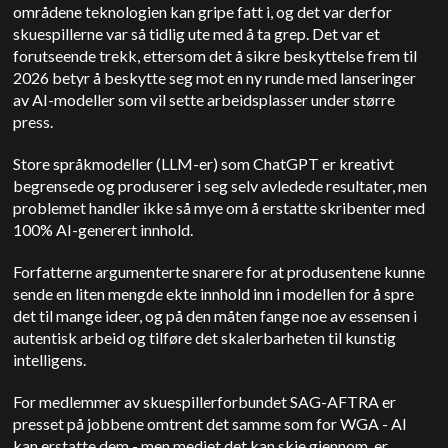
områdene teknologien kan gripe fatt i, og det var derfor
skuespillerne var så tidlig ute med å ta grep. Det var et
forutseende trekk, ettersom det å sikre beskyttelse frem til
2026 betyr å beskytte seg mot en ny runde med lanseringer
av AI-modeller som vil sette arbeidsplasser under større
press.
Store språkmodeller (LLM-er) som ChatGPT er kreativt
begrensede og produserer i seg selv avledede resultater, men
problemet handler ikke så mye om å erstatte skribenter med
100% AI-generert innhold.
Forfatterne argumenterte snarere for at produsentene kunne
sende en liten mengde ekte innhold inn i modellen for å spre
det til mange ideer, og på den måten fange noe av essensen i
autentisk arbeid og tilføre det skalerbarheten til kunstig
intelligens.
For medlemmer av skuespillerforbundet SAG-AFTRA er
presset på jobbene omtrent det samme som for WGA - AI
kan erstatte dem - men mediet det kan skje gjennom, er