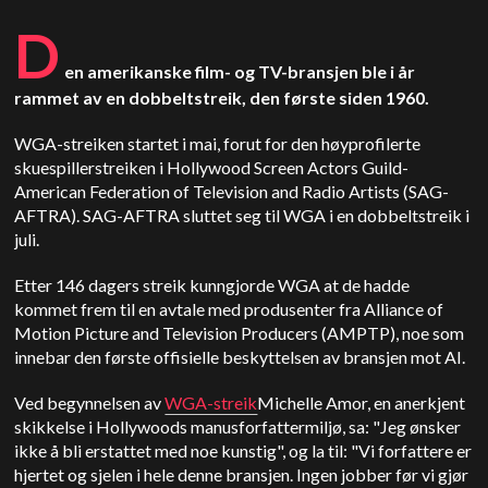
D
en amerikanske film- og TV-bransjen ble i år
rammet av en dobbeltstreik, den første siden 1960.
WGA-streiken startet i mai, forut for den høyprofilerte
skuespillerstreiken i Hollywood Screen Actors Guild-
American Federation of Television and Radio Artists (SAG-
AFTRA). SAG-AFTRA sluttet seg til WGA i en dobbeltstreik i
juli.
Etter 146 dagers streik kunngjorde WGA at de hadde
kommet frem til en avtale med produsenter fra Alliance of
Motion Picture and Television Producers (AMPTP), noe som
innebar den første offisielle beskyttelsen av bransjen mot AI.
Ved begynnelsen av
WGA-streik
Michelle Amor, en anerkjent
skikkelse i Hollywoods manusforfattermiljø, sa: "Jeg ønsker
ikke å bli erstattet med noe kunstig", og la til: "Vi forfattere er
hjertet og sjelen i hele denne bransjen. Ingen jobber før vi gjør