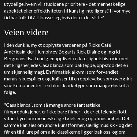
utydelige, hvem vil studioene prioritere - det menneskelige
aspektet eller effektiviteten til kunstig intelligens? Hvor mye
tid har folk til å tilpasse seg hvis det er det siste?
Veien videre
I den dunkle, mykt opplyste verdenen på Ricks Café
Américain, der Humphrey Bogarts Rick Blaine og Ingrid
Bergmans Ilsa Lund gjenopplivet en kjærlighetshistorie med
det krigsherjede Casablanca som bakteppe, oppstod det en
umiskjennelig magi. En filmatisk alkymi som forvandlet
manus, skuespillere og kulisser til en opplevelse som overgikk
sine komponenter - en filmisk arketype som mange ønsket å
følge.
"Casablanca", som så mange andre fantastiske
filmproduksjoner, er ikke bare filmer - de er et feiende flott
vitnesbyrd om menneskelige følelser og oppfinnsomhet. Det
samme kan sies om andre kunstformer, særlig musikk - og det
får en til å lure på om alle klassikerne ligger bak oss, og om