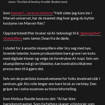
Jones: The Dial of Destiny. Kreditt: Shutterstock.
Som
Samuel L. Jackson beskrev
"Helt siden jeg kom inn i
Marvel-universet, har de skannet deg hver gang du bytter
kostyme i en Marvel-film."
Oppstartsbedrifter bruker nå AI-teknologi til å
"gjenopplive"
skuespillere
som James Dean fra de døde.
I stedet for å ansette skuespillere eller bry seg med nye,
lovende talenter, kunne produsentene bare grave i en boks
med digitale kloner og velge sin foretrukne AI-kopi. Selv om
skuespillerne må gi sin tillatelse, kan kontraktsvilkårene
presse dem til å gjøre det.
Selv om de praktiske konsekvensene for folks levebrød står i
sentrum, går AIs rolle lenger enn bare bruk av verktøy. Den
griper inn i selve essensen av historiefortelling.
Som Melissa Rundle beskrev det: "AI har ikke
barndomstraumer. Som forfattere skaper vi historier som