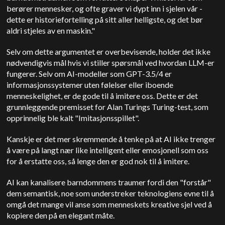
berører mennesker, og ofte graver vi dypt inn i sjelen vår -
dette er historiefortelling på sitt aller helligste, og det bør
aldri stjeles av en maskin."
Selv om dette argumentet er overbevisende, holder det ikke
nødvendigvis mål hvis vi stiller spørsmål ved hvordan LLM-er
fungerer. Selv om AI-modeller som GPT-3.5/4 er
informasjonssystemer uten følelser eller iboende
menneskelighet, er de gode til å imitere oss. Dette er det
grunnleggende premisset for Alan Turings Turing-test, som
opprinnelig ble kalt "Imitasjonsspillet".
Kanskje er det mer skremmende å tenke på at AI ikke trenger
å være på langt nær like intelligent eller emosjonell som oss
for å erstatte oss, så lenge den er god nok til å imitere.
AI kan kanalisere barndommens traumer fordi den "forstår"
dem semantisk, noe som understreker teknologiens evne til å
omgå det mange vil anse som menneskets kreative sjel ved å
kopiere den på en elegant måte.