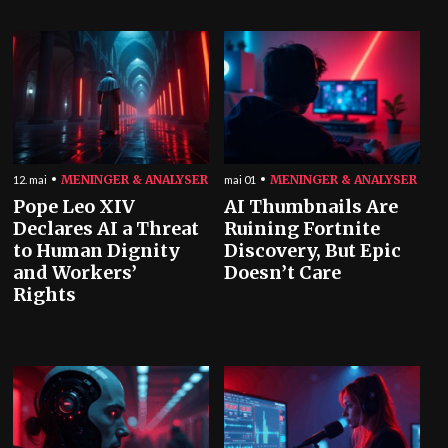
MENINGER & ANALYSER
MENINGER & ANALYSER
12. mai
mai 01
Pope Leo XIV
AI Thumbnails Are
Declares AI a Threat
Ruining Fortnite
to Human Dignity
Discovery, But Epic
and Workers’
Doesn’t Care
Rights