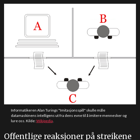
Informatikeren Alan Turings "Imitasjonsspill" skulle måle
datamaskinens intelligens ut fra dens evne til å imitere mennesker og
lure oss. Kilde:
Wikipedia
.
Offentlige reaksjoner på streikene