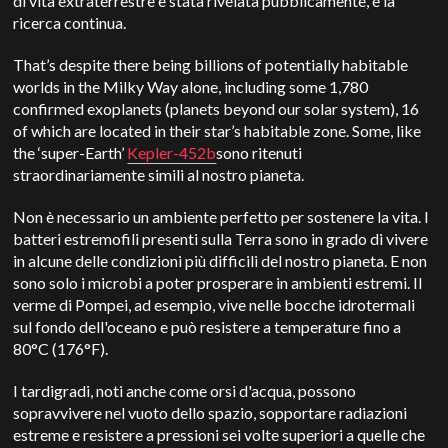
di vita extraterrestre è stata rivelata pubblicamente, e la
ricerca continua.
That’s despite there being billions of potentially habitable
worlds in the Milky Way alone, including some 1,780
confirmed exoplanets (planets beyond our solar system), 16
of which are located in their star’s habitable zone. S
ome, like
the ‘super-Earth’
Kepler-452b
sono ritenuti
straordinariamente simili al nostro pianeta.
Non è necessario un ambiente perfetto per sostenere la vita. I
batteri estremofili presenti sulla Terra sono in grado di vivere
in alcune delle condizioni più difficili del nostro pianeta.
E non
sono solo i microbi a poter prosperare in ambienti estremi.
Il
verme di Pompei, ad esempio, vive nelle bocche idrotermali
sul fondo dell'oceano e può resistere a temperature fino a
80°C (176°F).
I tardigradi, noti anche come orsi d'acqua, possono
sopravvivere nel vuoto dello spazio, sopportare radiazioni
estreme e resistere a pressioni sei volte superiori a quelle che