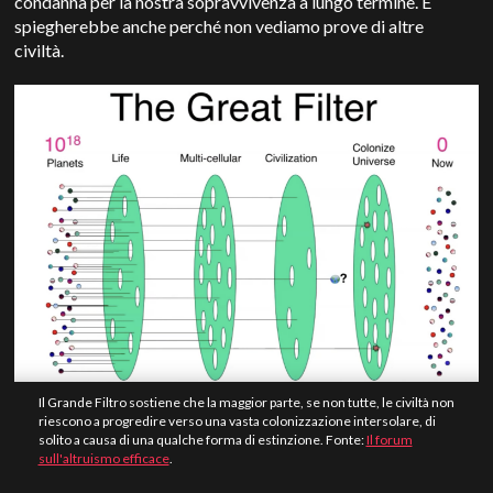
condanna per la nostra sopravvivenza a lungo termine. E
spiegherebbe anche perché non vediamo prove di altre
civiltà.
Il Grande Filtro sostiene che la maggior parte, se non tutte, le civiltà non
riescono a progredire verso una vasta colonizzazione intersolare, di
solito a causa di una qualche forma di estinzione. Fonte:
Il forum
sull'altruismo efficace
.