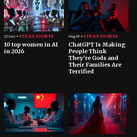
ETICA E SOCIETÀ
ETICA E SOCIETÀ
22 Gen
Mag 09
10 top women in AI
ChatGPT Is Making
in 2026
People Think
They’re Gods and
Their Families Are
Terrified