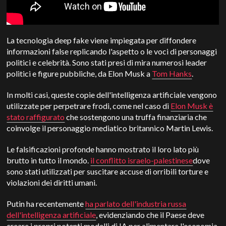
La tecnologia deep fake viene impiegata per diffondere
informazioni false replicando l'aspetto o le voci di personaggi
politici e celebrità. Sono stati presi di mira numerosi leader
politici e figure pubbliche, da Elon Musk a
Tom Hanks
.
In molti casi, queste copie dell'intelligenza artificiale vengono
utilizzate per perpetrare frodi, come nel caso di
Elon Musk è
stato raffigurato
che sostengono una truffa finanziaria che
coinvolge il personaggio mediatico britannico Martin Lewis.
Le falsificazioni profonde hanno mostrato il loro lato più
brutto in tutto il mondo.
il conflitto israelo-palestinese
dove
sono stati utilizzati per suscitare accuse di orribili torture e
violazioni dei diritti umani.
Putin ha recentemente
ha parlato dell'industria russa
dell'intelligenza artificiale
, evidenziando che il Paese deve
creare i propri potenti modelli di IA per alimentare l'economia